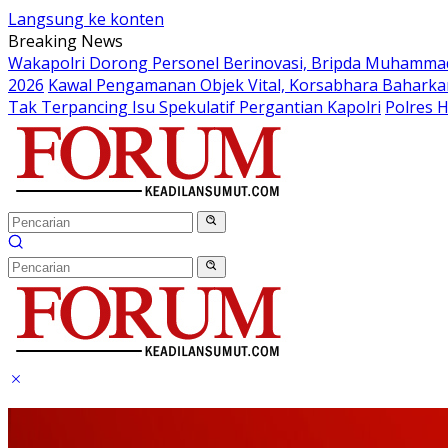
Langsung ke konten
Breaking News
Wakapolri Dorong Personel Berinovasi, Bripda Muhammad 
2026
Kawal Pengamanan Objek Vital, Korsabhara Baharkam 
Tak Terpancing Isu Spekulatif Pergantian Kapolri
Polres 