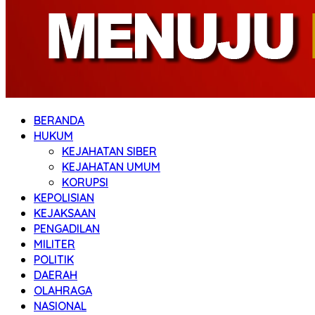
BERANDA
HUKUM
KEJAHATAN SIBER
KEJAHATAN UMUM
KORUPSI
KEPOLISIAN
KEJAKSAAN
PENGADILAN
MILITER
POLITIK
DAERAH
OLAHRAGA
NASIONAL