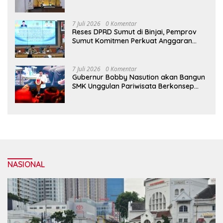
Wali Kota Medan Apresiasi Sinergitas
Antara Legislatif dan Eksekutif
7 Juli 2026
0 Komentar
Reses DPRD Sumut di Binjai, Pemprov
Sumut Komitmen Perkuat Anggaran
2027 untuk Infrastruktur
7 Juli 2026
0 Komentar
Gubernur Bobby Nasution akan Bangun
SMK Unggulan Pariwisata Berkonsep
Boarding School di Samosir
NASIONAL