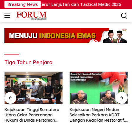
Langsung
latihan Wanteror Lanjutan dan Tactical Medic 2026
Breaking News
Ka
ke
konten
Tiga Tahun Penjara
Kejaksaan Tinggi Sumatera
Kejaksaan Negeri Medan
Utara Gelar Penerangan
Selesaikan Perkara KDRT
Hukum di Dinas Pertanian
Dengan Keadilan Restoratif,
dan Ketahanan Pangan
Suami Istri Kembali Bersatu
Merajut Harmonisasi