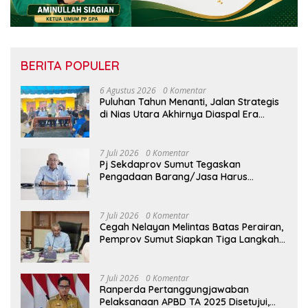
BERITA POPULER
6 Agustus 2026
0 Komentar
Puluhan Tahun Menanti, Jalan Strategis
di Nias Utara Akhirnya Diaspal Era
Gubernur Bobby
7 Juli 2026
0 Komentar
Pj Sekdaprov Sumut Tegaskan
Pengadaan Barang/Jasa Harus
Profesional, Transparan, dan Akuntabel
7 Juli 2026
0 Komentar
Cegah Nelayan Melintas Batas Perairan,
Pemprov Sumut Siapkan Tiga Langkah
Strategis
7 Juli 2026
0 Komentar
Ranperda Pertanggungjawaban
Pelaksanaan APBD TA 2025 Disetujui,