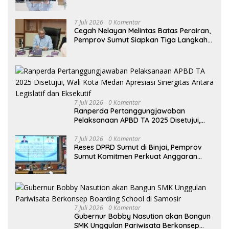
Profesional, Transparan, dan Akuntabel
7 Juli 2026
0 Komentar
Cegah Nelayan Melintas Batas Perairan,
Pemprov Sumut Siapkan Tiga Langkah
Strategis
7 Juli 2026
0 Komentar
Ranperda Pertanggungjawaban
Pelaksanaan APBD TA 2025 Disetujui,
Wali Kota Medan Apresiasi Sinergitas
Antara Legislatif dan Eksekutif
7 Juli 2026
0 Komentar
Reses DPRD Sumut di Binjai, Pemprov
Sumut Komitmen Perkuat Anggaran
2027 untuk Infrastruktur
7 Juli 2026
0 Komentar
Gubernur Bobby Nasution akan Bangun
SMK Unggulan Pariwisata Berkonsep