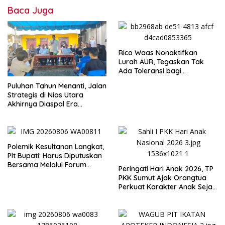
Baca Juga
Rico Waas Nonaktifkan
Lurah AUR, Tegaskan Tak
Ada Toleransi bagi
Penyalahgunaan Wewenang
Puluhan Tahun Menanti, Jalan
Strategis di Nias Utara
Akhirnya Diaspal Era
Gubernur Bobby
Polemik Kesultanan Langkat,
Plt Bupati: Harus Diputuskan
Bersama Melalui Forum
Peringati Hari Anak 2026, TP
Dialog
PKK Sumut Ajak Orangtua
Perkuat Karakter Anak Sejak
dari Keluarga