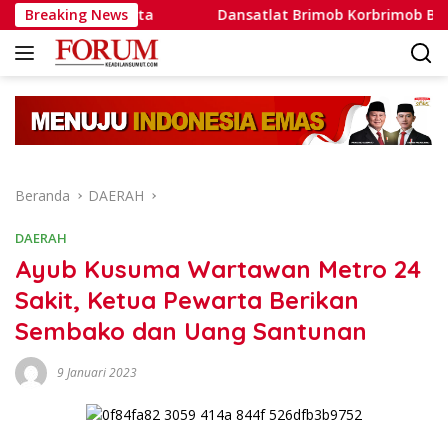
Langsung
ontoh Nyata
Breaking News
Dansatlat Brimob Korbrimob Buka Pelatih
ke
konten
Beranda
DAERAH
DAERAH
Ayub Kusuma Wartawan Metro 24
Sakit, Ketua Pewarta Berikan
Sembako dan Uang Santunan
9 Januari 2023