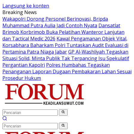
Langsung ke konten
Breaking News
Wakapolri Dorong Personel Berinovasi, Bripda
Muhammad Putra Aulia Jadi Contoh Nyata
Dansatlat
Brimob Korbrimob Buka Pelatihan Wanteror Lanjutan
dan Tactical Medic 2026
Kawal Pengamanan Objek Vital,
Korsabhara Baharkam Polri Tuntaskan Audit Evaluasi di
Pertamina Patra Niaga Jabar
GP Al-Washliyah Tegaskan
Situasi Solid, Minta Publik Tak Terpancing Isu Spekulatif
Pergantian Kapolri
Polres Humbahas Tegaskan
Penanganan Laporan Dugaan Pembakaran Lahan Sesuai
Prosedur Hukum