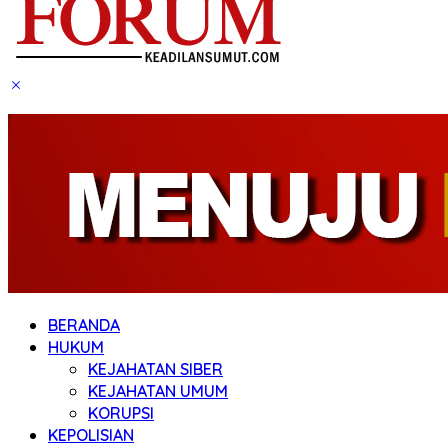
BERANDA
HUKUM
KEJAHATAN SIBER
KEJAHATAN UMUM
KORUPSI
KEPOLISIAN