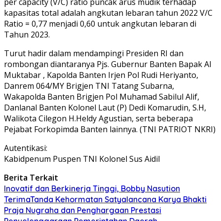
per capacity (V/C) ratio puncak arus mudik terhadap
kapasitas total adalah angkutan lebaran tahun 2022 V/C
Ratio = 0,77 menjadi 0,60 untuk angkutan lebaran di
Tahun 2023.
Turut hadir dalam mendampingi Presiden RI dan
rombongan diantaranya Pjs. Gubernur Banten Bapak Al
Muktabar , Kapolda Banten Irjen Pol Rudi Heriyanto,
Danrem 064/MY Brigjen TNI Tatang Subarna,
Wakapolda Banten Brigjen Pol Muhamad Sabilul Alif,
Danlanal Banten Kolonel Laut (P) Dedi Komarudin, S.H,
Walikota Cilegon H.Heldy Agustian, serta beberapa
Pejabat Forkopimda Banten lainnya. (TNI PATRIOT NKRI)
Autentikasi:
Kabidpenum Puspen TNI Kolonel Sus Aidil
Berita Terkait
Inovatif dan Berkinerja Tinggi, Bobby Nasution
TerimaTanda Kehormatan Satyalancana Karya Bhakti
Praja Nugraha dan Penghargaan Prestasi
Penyelenggaraan Pemerintahan Daerah