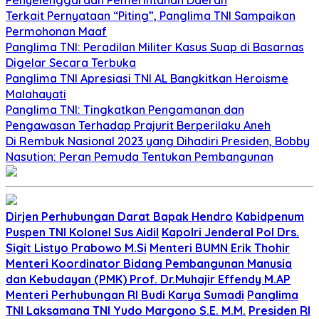
Terkait Pernyataan “Piting”, Panglima TNI Sampaikan
Permohonan Maaf
Panglima TNI: Peradilan Militer Kasus Suap di Basarnas
Digelar Secara Terbuka
Panglima TNI Apresiasi TNI AL Bangkitkan Heroisme
Malahayati
Panglima TNI: Tingkatkan Pengamanan dan
Pengawasan Terhadap Prajurit Berperilaku Aneh
Di Rembuk Nasional 2023 yang Dihadiri Presiden, Bobby
Nasution: Peran Pemuda Tentukan Pembangunan
Dirjen Perhubungan Darat Bapak Hendro
Kabidpenum
Puspen TNI Kolonel Sus Aidil
Kapolri Jenderal Pol Drs.
Sigit Listyo Prabowo M.Si
Menteri BUMN Erik Thohir
Menteri Koordinator Bidang Pembangunan Manusia
dan Kebudayan (PMK) Prof. Dr.Muhajir Effendy M.AP
Menteri Perhubungan RI Budi Karya Sumadi
Panglima
TNI Laksamana TNI Yudo Margono S.E. M.M.
Presiden RI