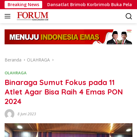
Langsung
Breaking News
Dansatlat Brimob Korbrimob Buka Pelatihan Wanteror La
ke
konten
Beranda
OLAHRAGA
OLAHRAGA
Binaraga Sumut Fokus pada 11
Atlet Agar Bisa Raih 4 Emas PON
2024
8 Juni 2023