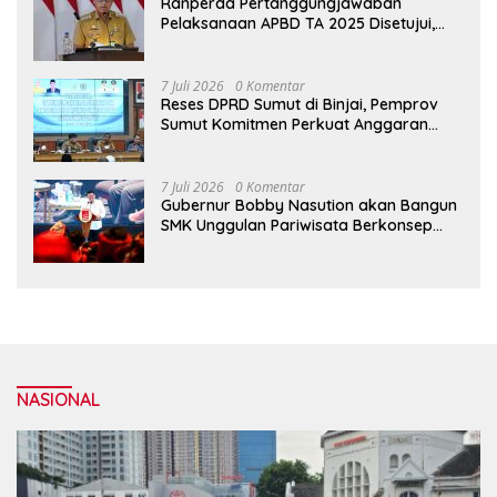
Ranperda Pertanggungjawaban
Pelaksanaan APBD TA 2025 Disetujui,
Wali Kota Medan Apresiasi Sinergitas
Antara Legislatif dan Eksekutif
7 Juli 2026
0 Komentar
Reses DPRD Sumut di Binjai, Pemprov
Sumut Komitmen Perkuat Anggaran
2027 untuk Infrastruktur
7 Juli 2026
0 Komentar
Gubernur Bobby Nasution akan Bangun
SMK Unggulan Pariwisata Berkonsep
Boarding School di Samosir
NASIONAL