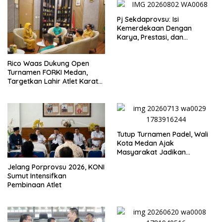
Pj Sekdaprovsu: Isi
Kemerdekaan Dengan
Karya, Prestasi, dan
Semangat Persatuan
Rico Waas Dukung Open
Turnamen FORKI Medan,
Targetkan Lahir Atlet Karate
Muda
Tutup Turnamen Padel, Wali
Kota Medan Ajak
Masyarakat Jadikan
Semangat Olahraga Sebagai
Jelang Porprovsu 2026, KONI
Energi Baru Membangun
Sumut Intensifkan
Medan
Pembinaan Atlet