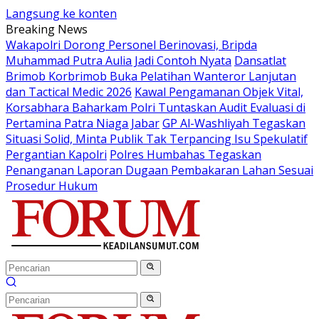
Langsung ke konten
Breaking News
Wakapolri Dorong Personel Berinovasi, Bripda
Muhammad Putra Aulia Jadi Contoh Nyata
Dansatlat
Brimob Korbrimob Buka Pelatihan Wanteror Lanjutan
dan Tactical Medic 2026
Kawal Pengamanan Objek Vital,
Korsabhara Baharkam Polri Tuntaskan Audit Evaluasi di
Pertamina Patra Niaga Jabar
GP Al-Washliyah Tegaskan
Situasi Solid, Minta Publik Tak Terpancing Isu Spekulatif
Pergantian Kapolri
Polres Humbahas Tegaskan
Penanganan Laporan Dugaan Pembakaran Lahan Sesuai
Prosedur Hukum