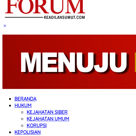
BERANDA
HUKUM
KEJAHATAN SIBER
KEJAHATAN UMUM
KORUPSI
KEPOLISIAN