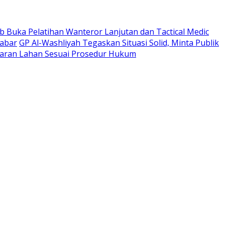
 Buka Pelatihan Wanteror Lanjutan dan Tactical Medic
Jabar
GP Al-Washliyah Tegaskan Situasi Solid, Minta Publik
ran Lahan Sesuai Prosedur Hukum