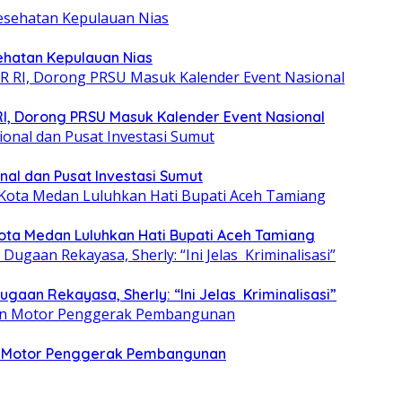
ehatan Kepulauan Nias
RI, Dorong PRSU Masuk Kalender Event Nasional
nal dan Pusat Investasi Sumut
ota Medan Luluhkan Hati Bupati Aceh Tamiang
aan Rekayasa, Sherly: “Ini Jelas Kriminalisasi”
dan Motor Penggerak Pembangunan