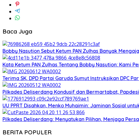
Baca Juga
Bobby Nasution Sebut Ketum PAN Zulhas Banyak Mengaja
Kata Ketum PAN Zulhas Tentang Bobby Nasution: Kami 
Terima SK, DPD Partai Garuda Sumut Instruksikan DPC P
Pilkades Deliserdang Kondusif dan Bermartabat, Papdesi
UU PPRT Disahkan, Menko Muhaimin: Jaminan Sosial untuk
Pilkades Deliserdang: Menyatukan Pilihan, Menjaga Pers
BERITA POPULER