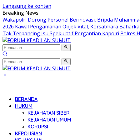
Langsung ke konten
Breaking News
Wakapolri Dorong Personel Berinovasi, Bripda Muhammad 
2026
Kawal Pengamanan Objek Vital, Korsabhara Baharkam 
Tak Terpancing Isu Spekulatif Pergantian Kapolri
Polres 
BERANDA
HUKUM
KEJAHATAN SIBER
KEJAHATAN UMUM
KORUPSI
KEPOLISIAN