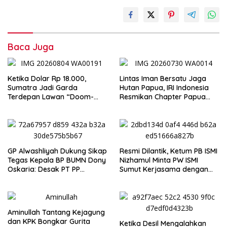
Baca Juga
Ketika Dolar Rp 18.000,
Lintas Iman Bersatu Jaga
Sumatra Jadi Garda
Hutan Papua, IRI Indonesia
Terdepan Lawan “Doom-
Resmikan Chapter Papua
Loop”
Barat Daya
GP Alwashliyah Dukung Sikap
Resmi Dilantik, Ketum PB ISMI
Tegas Kepala BP BUMN Dony
Nizhamul Minta PW ISMI
Oskaria: Desak PT PP
Sumut Kerjasama dengan
Jalankan Restrukturisasi
Pemprovsu
Tanpa Mengorbankan
Karyawan
Aminullah Tantang Kejagung
dan KPK Bongkar Gurita
Ketika Desil Mengalahkan