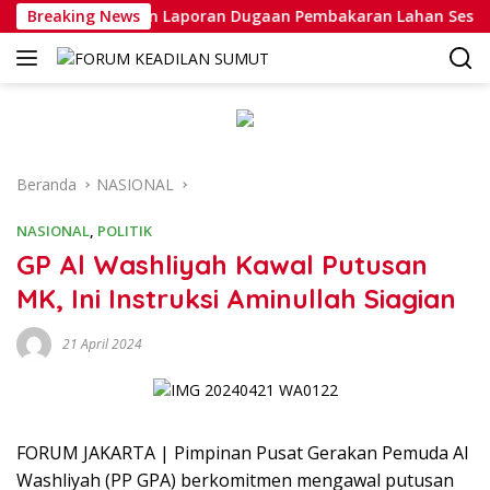
Langsung
an Penanganan Laporan Dugaan Pembakaran Lahan Sesuai Pr
Breaking News
ke
konten
Beranda
NASIONAL
NASIONAL
,
POLITIK
GP Al Washliyah Kawal Putusan
MK, Ini Instruksi Aminullah Siagian
21 April 2024
FORUM JAKARTA | Pimpinan Pusat Gerakan Pemuda Al
Washliyah (PP GPA) berkomitmen mengawal putusan