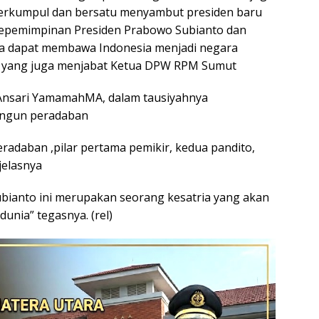
berkumpul dan bersatu menyambut presiden baru
epemimpinan Presiden Prabowo Subianto dan
ka dapat membawa Indonesia menjadi negara
ri yang juga menjabat Ketua DPW RPM Sumut
Ansari YamamahMA, dalam tausiyahnya
angun peradaban
adaban ,pilar pertama pemikir, kedua pandito,
jelasnya
ianto ini merupakan seorang kesatria yang akan
nia” tegasnya. (rel)