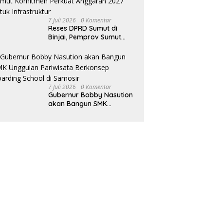
Antara Legislatif dan
Eksekutif
7 Juli 2026
0 Komentar
Reses DPRD Sumut di
Binjai, Pemprov Sumut
Komitmen Perkuat
Anggaran 2027 untuk
Infrastruktur
7 Juli 2026
0 Komentar
Gubernur Bobby Nasution
akan Bangun SMK
Unggulan Pariwisata
Berkonsep Boarding
School di Samosir