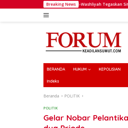
Langsung
GP Al-Washliyah Tegaskan Situasi Solid, Minta Publi
Breaking News
ke
konten
BERANDA
HUKUM
KEPOLISIAN
Indeks
Beranda
POLITIK
POLITIK
Gelar Nobar Pelantik
dua Priode