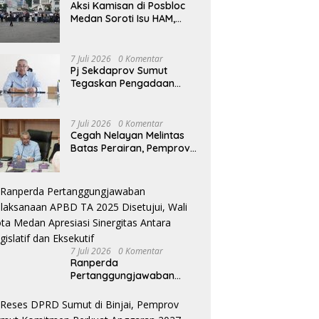
Aksi Kamisan di Posbloc
Medan Soroti Isu HAM,
Supremasi Sipil dan
Persoalan Agraria
7 Juli 2026
0 Komentar
Pj Sekdaprov Sumut
Tegaskan Pengadaan
Barang/Jasa Harus
Profesional, Transparan,
dan Akuntabel
7 Juli 2026
0 Komentar
Cegah Nelayan Melintas
Batas Perairan, Pemprov
Sumut Siapkan Tiga
Langkah Strategis
7 Juli 2026
0 Komentar
Ranperda
Pertanggungjawaban
Pelaksanaan APBD TA
2025 Disetujui, Wali Kota
Medan Apresiasi Sinergitas