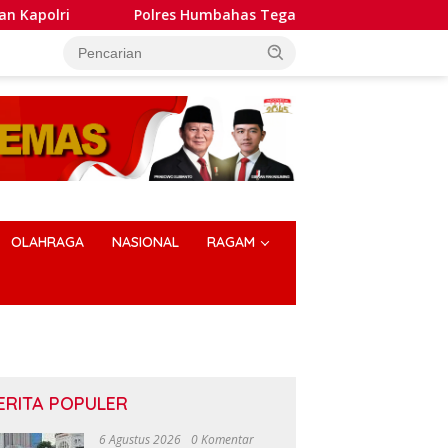
res Humbahas Tegaskan Penanganan Laporan Dugaan Pembakar
OLAHRAGA
NASIONAL
RAGAM
ERITA POPULER
6 Agustus 2026
0 Komentar