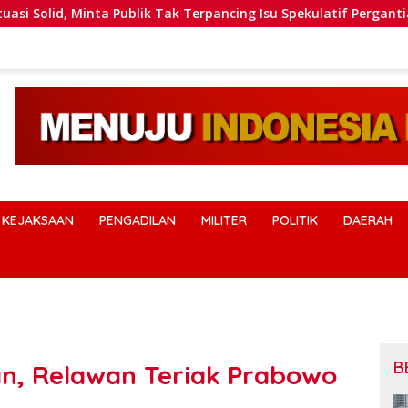
k Tak Terpancing Isu Spekulatif Pergantian Kapolri
Pol
KEJAKSAAN
PENGADILAN
MILITER
POLITIK
DAERAH
B
an, Relawan Teriak Prabowo