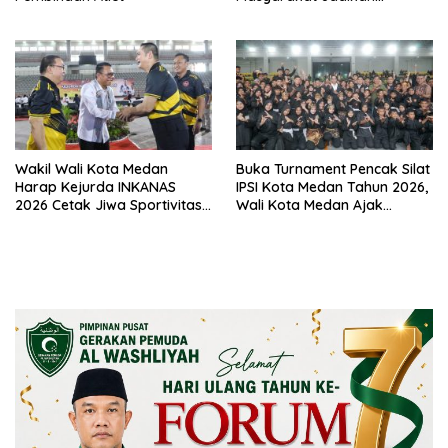
Semangat Olahraga Sebagai
Energi Baru Membangun
Medan
Wakil Wali Kota Medan
Buka Turnament Pencak Silat
Harap Kejurda INKANAS
IPSI Kota Medan Tahun 2026,
2026 Cetak Jiwa Sportivitas
Wali Kota Medan Ajak
dan Lahirkan Atlet
Generasi Muda Jaga dan
Berprestasi
Lestarikan Budaya