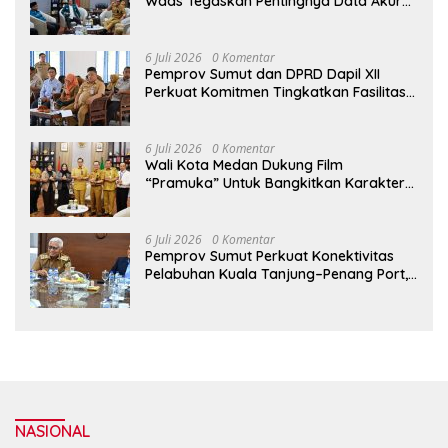
Waas Tegaskan Pentingnya Data Akurat
Dalam Mengambil Kebijakan Publik
6 Juli 2026
0 Komentar
Pemprov Sumut dan DPRD Dapil XII
Perkuat Komitmen Tingkatkan Fasilitas
serta Kesejahteraan Lansia di PSLU
Binjai
6 Juli 2026
0 Komentar
Wali Kota Medan Dukung Film
“Pramuka” Untuk Bangkitkan Karakter
Generasi Muda
6 Juli 2026
0 Komentar
Pemprov Sumut Perkuat Konektivitas
Pelabuhan Kuala Tanjung–Penang Port,
Dorong Efisiensi Logistik dan Daya
Saing Ekonomi
NASIONAL