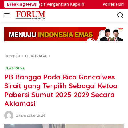
Langsung
kulatif Pergantian Kapolri
Breaking News
Polres Humbahas Tegaskan 
ke
konten
Beranda
OLAHRAGA
OLAHRAGA
PB Bangga Pada Rico Goncalwes
Sirait yang Terpilih Sebagai Ketua
Pabersi Sumut 2025-2029 Secara
Aklamasi
29 Desember 2024