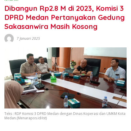
Dibangun Rp2.8 M di 2023, Komisi 3
DPRD Medan Pertanyakan Gedung
Sakasanwira Masih Kosong
7 Januari 2025
Teks : RDP Komisi 3 DPRD Medan dengan Dinas Koperasi dan UMKM Kota
Medan.(Menarapos.id/ist)