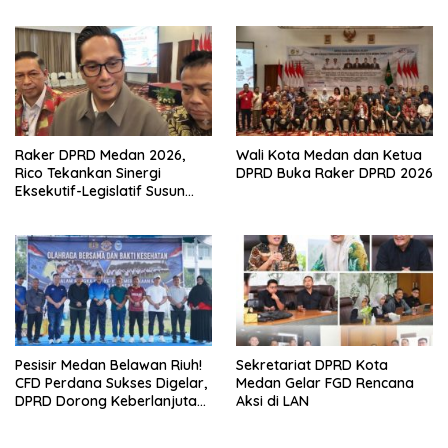
Berdampak Nyata bagi
Masyarakat
Masyarakat
Raker DPRD Medan 2026,
Wali Kota Medan dan Ketua
Rico Tekankan Sinergi
DPRD Buka Raker DPRD 2026
Eksekutif-Legislatif Susun
Program Tepat Sasaran
Pesisir Medan Belawan Riuh!
Sekretariat DPRD Kota
CFD Perdana Sukses Digelar,
Medan Gelar FGD Rencana
DPRD Dorong Keberlanjutan
Aksi di LAN
Ekonomi Warga