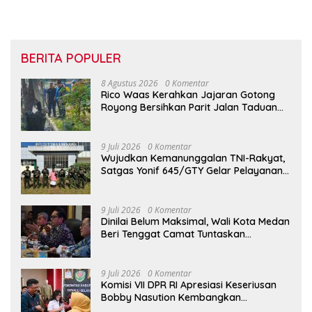
BERITA POPULER
8 Agustus 2026
0 Komentar
Rico Waas Kerahkan Jajaran Gotong
Royong Bersihkan Parit Jalan Taduan
dari Sedimentasi Tebal
9 Juli 2026
0 Komentar
Wujudkan Kemanunggalan TNI-Rakyat,
Satgas Yonif 645/GTY Gelar Pelayanan
Kesehatan di Distrik Benawa
9 Juli 2026
0 Komentar
Dinilai Belum Maksimal, Wali Kota Medan
Beri Tenggat Camat Tuntaskan
Digitalisasi Bansos
9 Juli 2026
0 Komentar
Komisi VII DPR RI Apresiasi Keseriusan
Bobby Nasution Kembangkan
Pariwisata Danau Toba