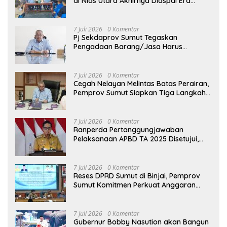
di Nias Utara Akhirnya Diaspal Era
Gubernur Bobby
7 Juli 2026
0 Komentar
Pj Sekdaprov Sumut Tegaskan
Pengadaan Barang/Jasa Harus
Profesional, Transparan, dan Akuntabel
7 Juli 2026
0 Komentar
Cegah Nelayan Melintas Batas Perairan,
Pemprov Sumut Siapkan Tiga Langkah
Strategis
7 Juli 2026
0 Komentar
Ranperda Pertanggungjawaban
Pelaksanaan APBD TA 2025 Disetujui,
Wali Kota Medan Apresiasi Sinergitas
Antara Legislatif dan Eksekutif
7 Juli 2026
0 Komentar
Reses DPRD Sumut di Binjai, Pemprov
Sumut Komitmen Perkuat Anggaran
2027 untuk Infrastruktur
7 Juli 2026
0 Komentar
Gubernur Bobby Nasution akan Bangun