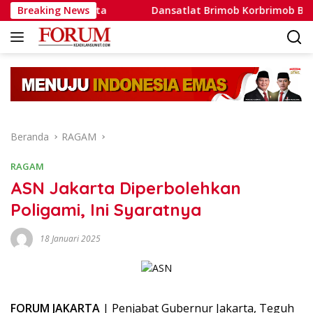
Langsung
toh Nyata
Breaking News
Dansatlat Brimob Korbrimob Buka Pelatihan 
ke
konten
Beranda
RAGAM
RAGAM
ASN Jakarta Diperbolehkan
Poligami, Ini Syaratnya
18 Januari 2025
FORUM JAKARTA
| Penjabat Gubernur Jakarta, Teguh