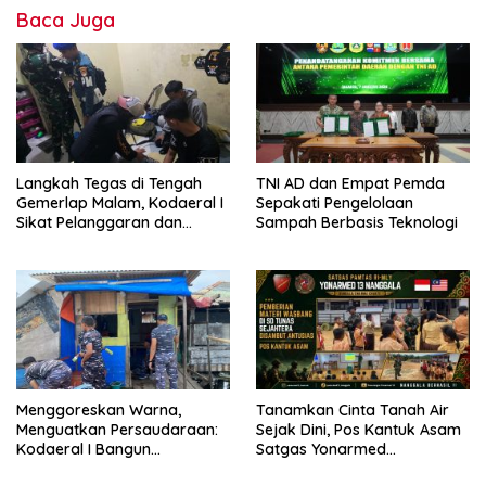
Baca Juga
Langkah Tegas di Tengah
TNI AD dan Empat Pemda
Gemerlap Malam, Kodaeral I
Sepakati Pengelolaan
Sikat Pelanggaran dan
Sampah Berbasis Teknologi
Amankan Empat Senjata
Tajam
Menggoreskan Warna,
Tanamkan Cinta Tanah Air
Menguatkan Persaudaraan:
Sejak Dini, Pos Kantuk Asam
Kodaeral I Bangun
Satgas Yonarmed
Kedekatan dengan
13/Nanggala Berikan