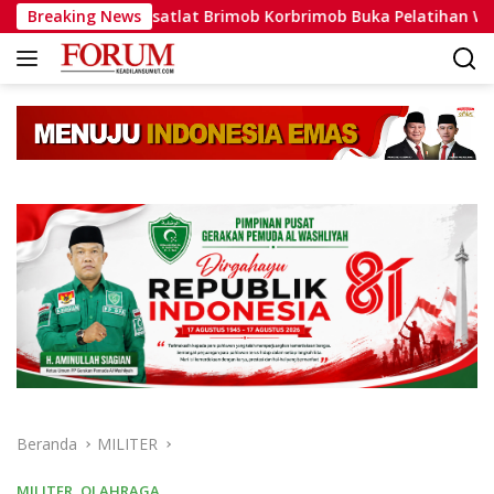
Langsung
Dansatlat Brimob Korbrimob Buka Pelatihan Wanteror Lanjut
Breaking News
ke
konten
Beranda
MILITER
MILITER
,
OLAHRAGA