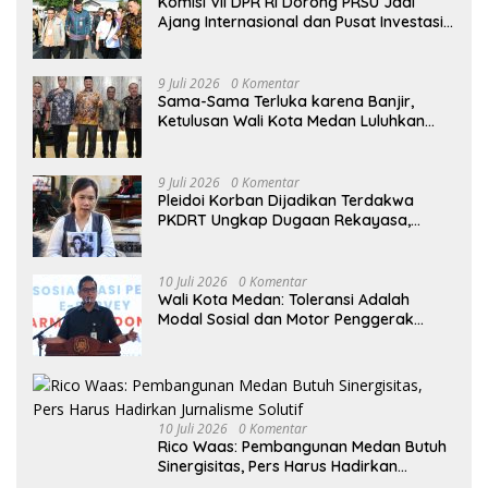
Komisi VII DPR RI Dorong PRSU Jadi
Ajang Internasional dan Pusat Investasi
Sumut
9 Juli 2026
0 Komentar
Sama-Sama Terluka karena Banjir,
Ketulusan Wali Kota Medan Luluhkan
Hati Bupati Aceh Tamiang
9 Juli 2026
0 Komentar
Pleidoi Korban Dijadikan Terdakwa
PKDRT Ungkap Dugaan Rekayasa,
Sherly: “Ini Jelas Kriminalisasi”
10 Juli 2026
0 Komentar
Wali Kota Medan: Toleransi Adalah
Modal Sosial dan Motor Penggerak
Pembangunan
10 Juli 2026
0 Komentar
Rico Waas: Pembangunan Medan Butuh
Sinergisitas, Pers Harus Hadirkan
Jurnalisme Solutif