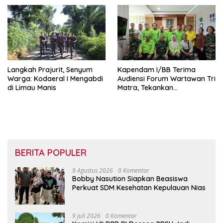
Masyarakat Pesisir
Pembekalan Wasbang di SD
Tunas Sejahtera Sungai Biru
‎Langkah Prajurit, Senyum
Kapendam I/BB Terima
Warga: Kodaeral I Mengabdi
Audiensi Forum Wartawan Tri
di Limau Manis
Matra, Tekankan
Profesionalisme dan
Independensi Pers
BERITA POPULER
9 Agustus 2026
0 Komentar
Bobby Nasution Siapkan Beasiswa
Perkuat SDM Kesehatan Kepulauan Nias
9 Juli 2026
0 Komentar