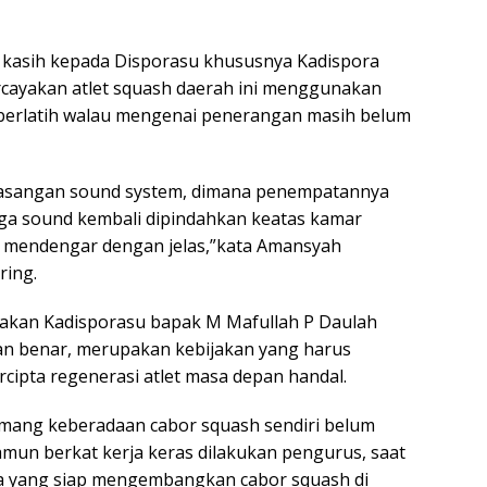
a kasih kepada Disporasu khususnya Kadispora
cayakan atlet squash daerah ini menggunakan
berlatih walau mengenai penerangan masih belum
emasangan sound system, dimana penempatannya
ngga sound kembali dipindahkan keatas kamar
a mendengar dengan jelas,”kata Amansyah
ring.
akan Kadisporasu bapak M Mafullah P Daulah
an benar, merupakan kebijakan yang harus
ercipta regenerasi atlet masa depan handal.
emang keberadaan cabor squash sendiri belum
amun berkat kerja keras dilakukan pengurus, saat
ta yang siap mengembangkan cabor squash di