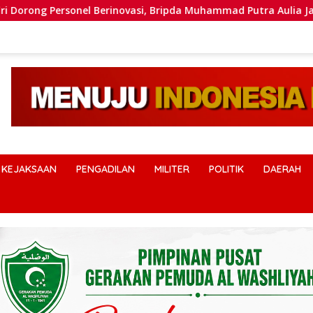
l Berinovasi, Bripda Muhammad Putra Aulia Jadi Contoh Nyata
KEJAKSAAN
PENGADILAN
MILITER
POLITIK
DAERAH