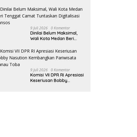
645/GTY Gelar Pelayanan
Kesehatan di Distrik
Benawa
9 Juli 2026
0 Komentar
Dinilai Belum Maksimal,
Wali Kota Medan Beri
Tenggat Camat Tuntaskan
Digitalisasi Bansos
9 Juli 2026
0 Komentar
Komisi VII DPR RI Apresiasi
Keseriusan Bobby
Nasution Kembangkan
Pariwisata Danau Toba