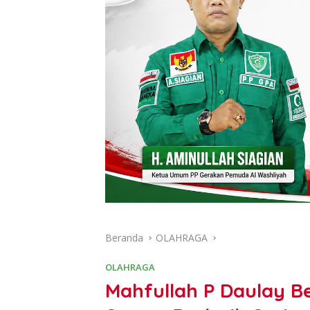
Beranda
OLAHRAGA
OLAHRAGA
Mahfullah P Daulay B