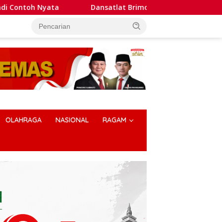
Dansatlat Brimob Korbrimob Buka Pelatihan Wanteror 
OLAHRAGA
NASIONAL
RAGAM