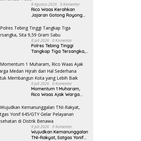
8 Agustus 2026
0 Komentar
Rico Waas Kerahkan
Jajaran Gotong Royong
Bersihkan Parit Jalan
Taduan dari Sedimentasi
Tebal
8 Juli 2026
0 Komentar
Polres Tebing Tinggi
Tangkap Tiga Tersangka,
Sita 9,59 Gram Sabu
9 Juli 2026
0 Komentar
Momentum 1 Muharam,
Rico Waas Ajak Warga
Medan Hijrah dari Hal
Sederhana untuk
Membangun Kota yang
Lebih Baik
9 Juli 2026
0 Komentar
Wujudkan Kemanunggalan
TNI-Rakyat, Satgas Yonif