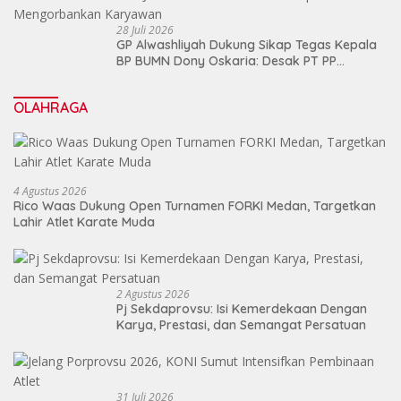
28 Juli 2026
GP Alwashliyah Dukung Sikap Tegas Kepala
BP BUMN Dony Oskaria: Desak PT PP
Jalankan Restrukturisasi Tanpa
Mengorbankan Karyawan
OLAHRAGA
4 Agustus 2026
Rico Waas Dukung Open Turnamen FORKI Medan, Targetkan
Lahir Atlet Karate Muda
2 Agustus 2026
Pj Sekdaprovsu: Isi Kemerdekaan Dengan
Karya, Prestasi, dan Semangat Persatuan
31 Juli 2026