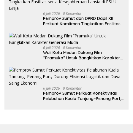
6 Juli 2026
0 Komentar
Pemprov Sumut dan DPRD Dapil XII
Perkuat Komitmen Tingkatkan Fasilitas
serta Kesejahteraan Lansia di PSLU
Binjai
6 Juli 2026
0 Komentar
Wali Kota Medan Dukung Film
“Pramuka” Untuk Bangkitkan Karakter
Generasi Muda
6 Juli 2026
0 Komentar
Pemprov Sumut Perkuat Konektivitas
Pelabuhan Kuala Tanjung–Penang Port,
Dorong Efisiensi Logistik dan Daya
Saing Ekonomi