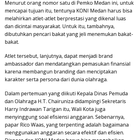
Menurut orang nomor satu di Pemko Medan ini, untuk
mencapai tujuan itu, tentunya KONI Medan harus bisa
melahirkan atlet-atlet berprestasi yang dikenal luas
dan dicintai masyarakat. Untuk itu, tambahnya,
dibutuhkan pencari bakat yang jeli menemukan bakat-
bakat.
Atlet tersebut, lanjutnya, dapat menjadi brand
ambassador dan mendatangkan pemasukan finansial
karena membangun branding dan menciptakan
karakter serta persona dari dunia olahraga.
Dalam pertemuan yang diikuti Kepala Dinas Pemuda
dan Olahraga H.T. Chairuniza didampingi Sekretaris
Harry Indrawan Tarigan itu, Wali Kota juga
menyinggung soal efisiensi anggaran. Sebenarnya,
papar Rico Waas, yang terpenting adalah bagaimana
menggunakan anggaran secara efektif dan efisien.