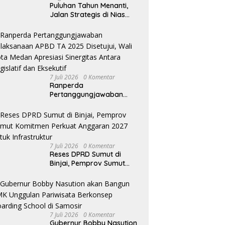
Puluhan Tahun Menanti,
Jalan Strategis di Nias
Utara Akhirnya Diaspal
Era Gubernur Bobby
7 Juli 2026
0 Komentar
Ranperda
Pertanggungjawaban
Pelaksanaan APBD TA
2025 Disetujui, Wali Kota
Medan Apresiasi Sinergitas
Antara Legislatif dan
Eksekutif
7 Juli 2026
0 Komentar
Reses DPRD Sumut di
Binjai, Pemprov Sumut
Komitmen Perkuat
Anggaran 2027 untuk
Infrastruktur
7 Juli 2026
0 Komentar
Gubernur Bobby Nasution