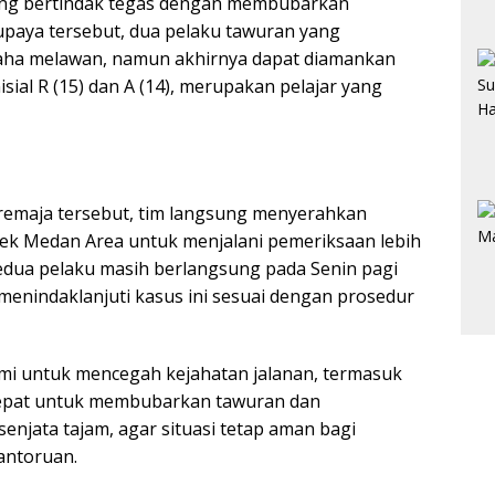
gsung bertindak tegas dengan membubarkan
upaya tersebut, dua pelaku tawuran yang
aha melawan, namun akhirnya dapat diamankan
sial R (15) dan A (14), merupakan pelajar yang
remaja tersebut, tim langsung menyerahkan
sek Medan Area untuk menjalani pemeriksaan lebih
edua pelaku masih berlangsung pada Senin pagi
 menindaklanjuti kasus ini sesuai dengan prosedur
kami untuk mencegah kejahatan jalanan, termasuk
cepat untuk membubarkan tawuran dan
jata tajam, agar situasi tetap aman bagi
antoruan.