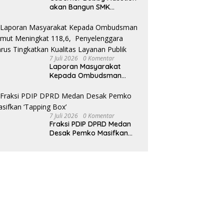
akan Bangun SMK
Unggulan Pariwisata
Berkonsep Boarding
School di Samosir
7 Juli 2026
0 Komentar
Laporan Masyarakat
Kepada Ombudsman
Sumut Meningkat 118,6,
Penyelenggara Harus
Tingkatkan Kualitas
Layanan Publik
7 Juli 2026
0 Komentar
Fraksi PDIP DPRD Medan
Desak Pemko Masifkan
‘Tapping Box’