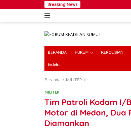
Langsung
Breaking News
W
ke
konten
BERANDA
HUKUM
KEPOLISIAN
Indeks
Beranda
MILITER
MILITER
Tim Patroli Kodam I
Motor di Medan, Dua 
Diamankan