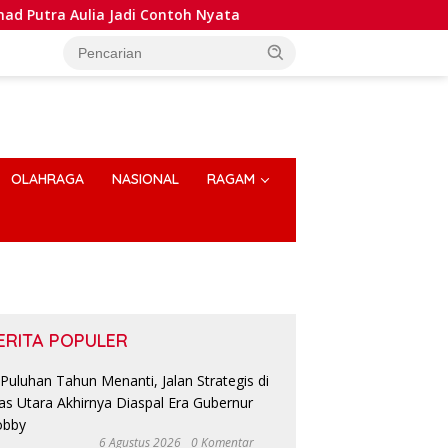
ulia Jadi Contoh Nyata
Dansatlat Brimob Korbrimob Bu
OLAHRAGA
NASIONAL
RAGAM
ERITA POPULER
6 Agustus 2026
0 Komentar