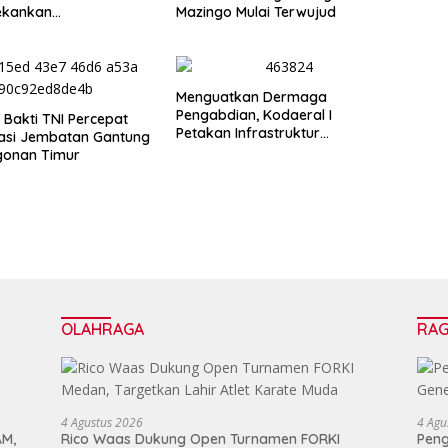
ekankan
Mazingo Mulai Terwujud
nalisme dan
ensi Pers
Menguatkan Dermaga
Pengabdian, Kodaeral I
Bakti TNI Percepat
Petakan Infrastruktur
tasi Jembatan Gantung
Operasional
gonan Timur
OLAHRAGA
RA
4 Agustus 2026
4 Agu
AM,
Rico Waas Dukung Open Turnamen FORKI
Peng