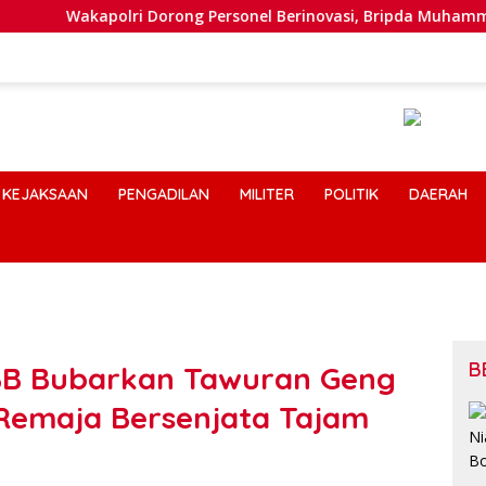
akapolri Dorong Personel Berinovasi, Bripda Muhammad Putra A
KEJAKSAAN
PENGADILAN
MILITER
POLITIK
DAERAH
B
/BB Bubarkan Tawuran Geng
Remaja Bersenjata Tajam