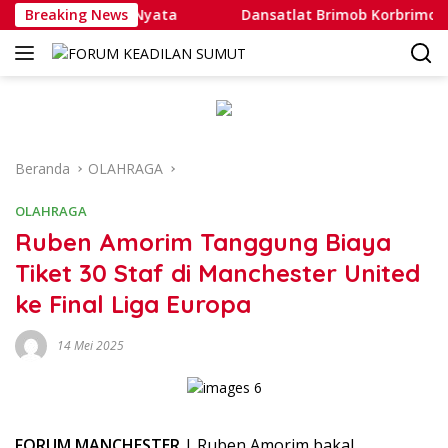
Langsung
 Jadi Contoh Nyata
Breaking News
Dansatlat Brimob Korbrimob Buka 
ke
konten
Beranda
OLAHRAGA
OLAHRAGA
Ruben Amorim Tanggung Biaya
Tiket 30 Staf di Manchester United
ke Final Liga Europa
14 Mei 2025
FORUM MANCHESTER
| Ruben Amorim bakal