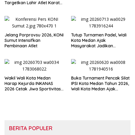
Semangat Persatuan
Targetkan Lahir Atlet Karate
Muda
Jelang Porprovsu 2026, KONI
Tutup Turnamen Padel, Wali
Sumut Intensifkan
Kota Medan Ajak
Pembinaan Atlet
Masyarakat Jadikan
Semangat Olahraga Sebagai
Energi Baru Membangun
Medan
Wakil Wali Kota Medan
Buka Turnament Pencak Silat
Harap Kejurda INKANAS
IPSI Kota Medan Tahun 2026,
2026 Cetak Jiwa Sportivitas
Wali Kota Medan Ajak
dan Lahirkan Atlet
Generasi Muda Jaga dan
Berprestasi
Lestarikan Budaya
BERITA POPULER