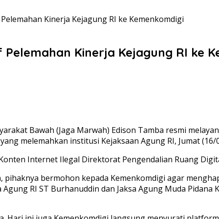
 Pelemahan Kinerja Kejagung RI ke Kemenkomdigi
 Pelemahan Kinerja Kejagung RI ke 
arakat Bawah (Jaga Marwah) Edison Tamba resmi melayan
 yang melemahkan institusi Kejaksaan Agung RI, Jumat (16/0
nten Internet Ilegal Direktorat Pengendalian Ruang Digit
a, pihaknya bermohon kepada Kemenkomdigi agar menghapus
sa Agung RI ST Burhanuddin dan Jaksa Agung Muda Pidana Kh
ma. Hari ini juga Kemenkomdigi langsung menyurati platform 