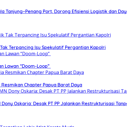
a Tanjung–Penang Port, Dorong Efisiensi Logistik dan Da
 Tak Terpancing Isu Spekulatif Pergantian Kapolri
epan Lawan “Doom-Loop”
ia Resmikan Chapter Papua Barat Daya
 Dony Oskaria: Desak PT PP Jalankan Restrukturisasi T