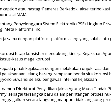
n caption atau hastag ‘Pemeras Berkedok Jaksa’ terindikas
berinisial MAM.
tang Penyelenggara Sistem Elektronik (PSE) Lingkup Privat
g, Meta Platforms Inc.
erja sama dengan platform-platform asing yang salah sa
orupsi tetap konsisten mendukung kinerja Kejaksaan Agung
 kasus-kasus mega korupsi.
pada pihak kejaksaan dengan melakukan unjuk rasa damai
si pelaksanaan lelang barang rampasan benda sita korups
jiyono Suwandi selaku pengawas internal kejaksaan.
n, namun Direktorat Penyidikan Jaksa Agung Muda Tindak P
my, sebagai tersangka baru dalam perintangan proses huk
 menggagalkan secara langsung maupun tidak langsung pros