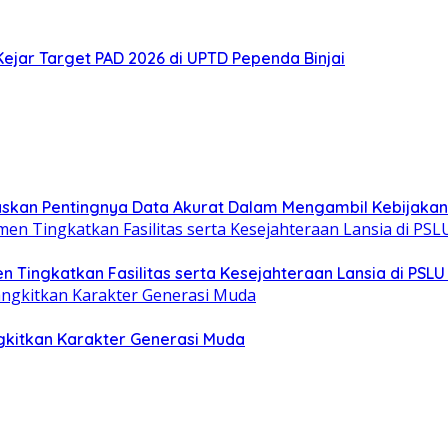
ejar Target PAD 2026 di UPTD Pependa Binjai
askan Pentingnya Data Akurat Dalam Mengambil Kebijakan 
Tingkatkan Fasilitas serta Kesejahteraan Lansia di PSLU 
gkitkan Karakter Generasi Muda