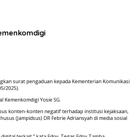
Kemenkomdigi
gkan surat pengaduan kepada Kementerian Komunikasi
5/2025).
al Kemenkomdigi Yosie SG.
 konten-konten negatif terhadap institusi kejaksaan,
usus (Jampidsus) DR Febrie Adriansyah di media sosial
digital terkait,” kata Edoy. Tegas Edoy Tamba