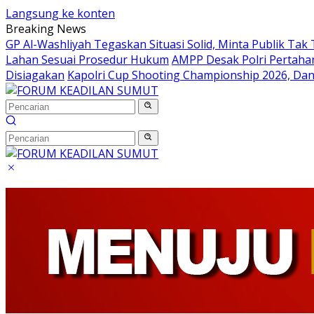
Langsung ke konten
Breaking News
GP Al-Washliyah Tegaskan Situasi Solid, Minta Publik Tak 
Lahan Sesuai Prosedur Hukum
AMPP Desak Polri Pertah
Disiagakan
Kapolri Cup Shooting Championship 2026, Dan