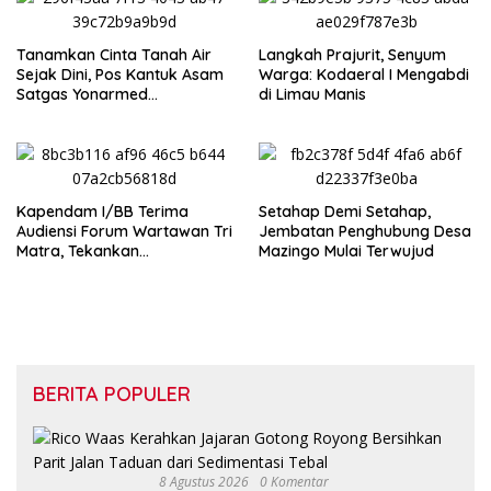
Tanamkan Cinta Tanah Air
‎Langkah Prajurit, Senyum
Sejak Dini, Pos Kantuk Asam
Warga: Kodaeral I Mengabdi
Satgas Yonarmed
di Limau Manis
13/Nanggala Berikan
Pembekalan Wasbang di SD
Tunas Sejahtera Sungai Biru
Kapendam I/BB Terima
Setahap Demi Setahap,
Audiensi Forum Wartawan Tri
Jembatan Penghubung Desa
Matra, Tekankan
Mazingo Mulai Terwujud
Profesionalisme dan
Independensi Pers
BERITA POPULER
8 Agustus 2026
0 Komentar