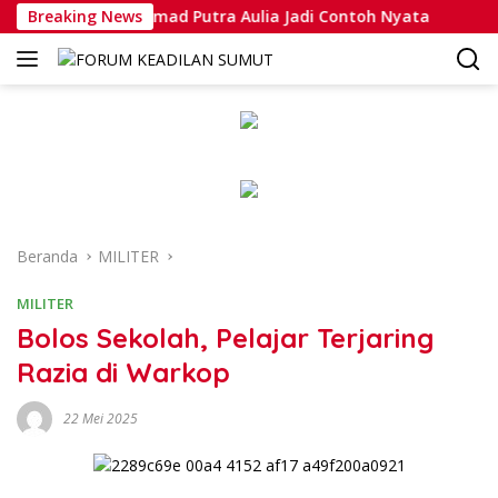
Langsung
 Bripda Muhammad Putra Aulia Jadi Contoh Nyata
Breaking News
Dansa
ke
konten
Beranda
MILITER
MILITER
Bolos Sekolah, Pelajar Terjaring
Razia di Warkop
22 Mei 2025