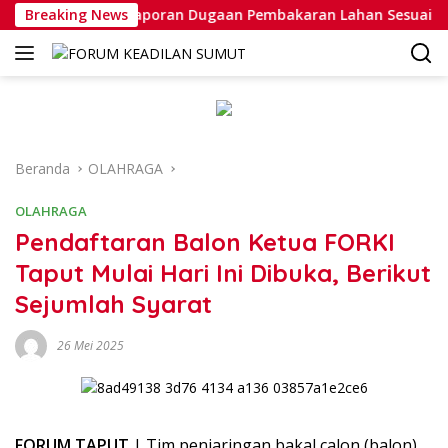
Langsung
Penanganan Laporan Dugaan Pembakaran Lahan Sesuai Prose
Breaking News
ke
konten
Beranda
OLAHRAGA
OLAHRAGA
Pendaftaran Balon Ketua FORKI
Taput Mulai Hari Ini Dibuka, Berikut
Sejumlah Syarat
26 Mei 2025
FORUM TAPUT
| Tim penjaringan bakal calon (balon)