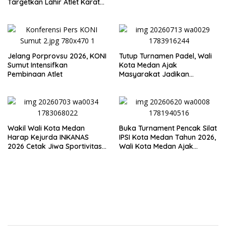
Semangat Persatuan
Targetkan Lahir Atlet Karate
Muda
Jelang Porprovsu 2026, KONI
Tutup Turnamen Padel, Wali
Sumut Intensifkan
Kota Medan Ajak
Pembinaan Atlet
Masyarakat Jadikan
Semangat Olahraga Sebagai
Energi Baru Membangun
Medan
Wakil Wali Kota Medan
Buka Turnament Pencak Silat
Harap Kejurda INKANAS
IPSI Kota Medan Tahun 2026,
2026 Cetak Jiwa Sportivitas
Wali Kota Medan Ajak
dan Lahirkan Atlet
Generasi Muda Jaga dan
Berprestasi
Lestarikan Budaya