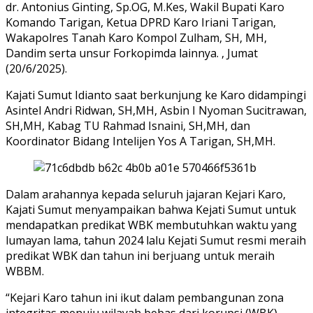
dr. Antonius Ginting, Sp.OG, M.Kes, Wakil Bupati Karo
Komando Tarigan, Ketua DPRD Karo Iriani Tarigan,
Wakapolres Tanah Karo Kompol Zulham, SH, MH,
Dandim serta unsur Forkopimda lainnya. , Jumat
(20/6/2025).
Kajati Sumut Idianto saat berkunjung ke Karo didampingi
Asintel Andri Ridwan, SH,MH, Asbin I Nyoman Sucitrawan,
SH,MH, Kabag TU Rahmad Isnaini, SH,MH, dan
Koordinator Bidang Intelijen Yos A Tarigan, SH,MH.
Dalam arahannya kepada seluruh jajaran Kejari Karo,
Kajati Sumut menyampaikan bahwa Kejati Sumut untuk
mendapatkan predikat WBK membutuhkan waktu yang
lumayan lama, tahun 2024 lalu Kejati Sumut resmi meraih
predikat WBK dan tahun ini berjuang untuk meraih
WBBM.
“Kejari Karo tahun ini ikut dalam pembangunan zona
integritas menuju wilayah bebas dari korupsi (WBK),