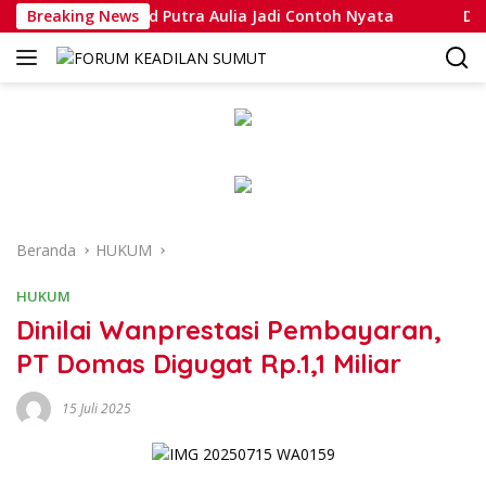
Langsung
ipda Muhammad Putra Aulia Jadi Contoh Nyata
Breaking News
Dansatla
ke
konten
Beranda
HUKUM
HUKUM
Dinilai Wanprestasi Pembayaran,
PT Domas Digugat Rp.1,1 Miliar
15 Juli 2025