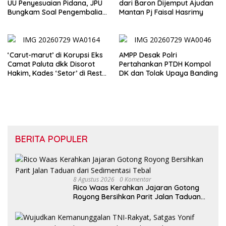
UU Penyesuaian Pidana, JPU
dari Baron Dijemput Ajudan
Bungkam Soal Pengembalian
Mantan Pj Faisal Hasrimy
Uang Hendra
‘Carut-marut’ di Korupsi Eks
AMPP Desak Polri
Camat Paluta dkk Disorot
Pertahankan PTDH Kompol
Hakim, Kades ‘Setor’ di Resto
DK dan Tolak Upaya Banding
Hotel
BERITA POPULER
8 Agustus 2026
0 Komentar
Rico Waas Kerahkan Jajaran Gotong
Royong Bersihkan Parit Jalan Taduan
dari Sedimentasi Tebal