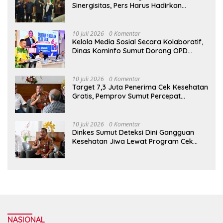
Sinergisitas, Pers Harus Hadirkan
Jurnalisme Solutif
10 Juli 2026
0 Komentar
Kelola Media Sosial Secara Kolaboratif,
Dinas Kominfo Sumut Dorong OPD
Bangun Komunikasi Publik yang
Responsif
10 Juli 2026
0 Komentar
Target 7,3 Juta Penerima Cek Kesehatan
Gratis, Pemprov Sumut Percepat
Layanan CKG
10 Juli 2026
0 Komentar
Dinkes Sumut Deteksi Dini Gangguan
Kesehatan Jiwa Lewat Program Cek
Kesehatan Gratis
NASIONAL