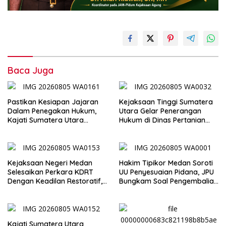
Baca Juga
Pastikan Kesiapan Jajaran
Kejaksaan Tinggi Sumatera
Dalam Penegakan Hukum,
Utara Gelar Penerangan
Kajati Sumatera Utara
Hukum di Dinas Pertanian
Inspeksi Kejaksaan Negeri
dan Ketahanan Pangan
Medan
Kejaksaan Negeri Medan
Hakim Tipikor Medan Soroti
Selesaikan Perkara KDRT
UU Penyesuaian Pidana, JPU
Dengan Keadilan Restoratif,
Bungkam Soal Pengembalian
Suami Istri Kembali Bersatu
Uang Hendra
Merajut Harmonisasi
Rumahtangga
Kajati Sumatera Utara