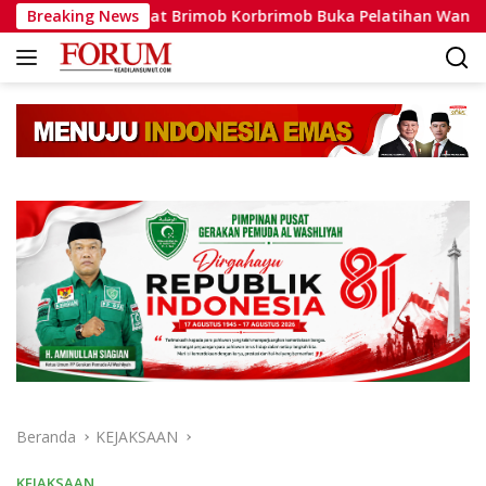
Langsung
atlat Brimob Korbrimob Buka Pelatihan Wanteror Lanjutan dan
Breaking News
ke
konten
Beranda
KEJAKSAAN
KEJAKSAAN