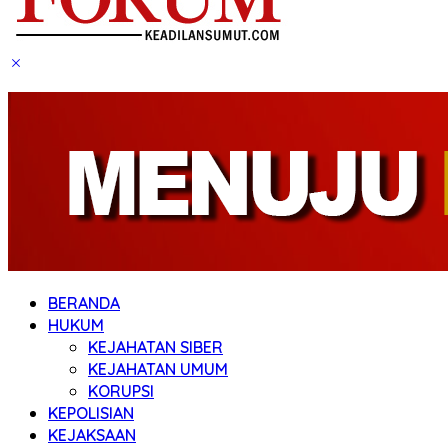
BERANDA
HUKUM
KEJAHATAN SIBER
KEJAHATAN UMUM
KORUPSI
KEPOLISIAN
KEJAKSAAN