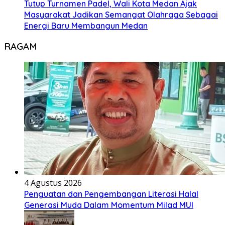
Tutup Turnamen Padel, Wali Kota Medan Ajak
Masyarakat Jadikan Semangat Olahraga Sebagai
Energi Baru Membangun Medan
RAGAM
4 Agustus 2026
Penguatan dan Pengembangan Literasi Halal
Generasi Muda Dalam Momentum Milad MUI