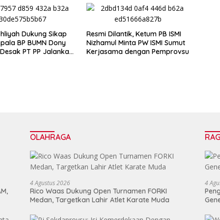
hliyah Dukung Sikap
Resmi Dilantik, Ketum PB ISMI
epala BP BUMN Dony
Nizhamul Minta PW ISMI Sumut
 Desak PT PP Jalankan
Kerjasama dengan Pemprovsu
urisasi Tanpa
ankan Karyawan
OLAHRAGA
RA
4 Agustus 2026
4 Agu
AM,
Rico Waas Dukung Open Turnamen FORKI
Peng
Medan, Targetkan Lahir Atlet Karate Muda
Gen