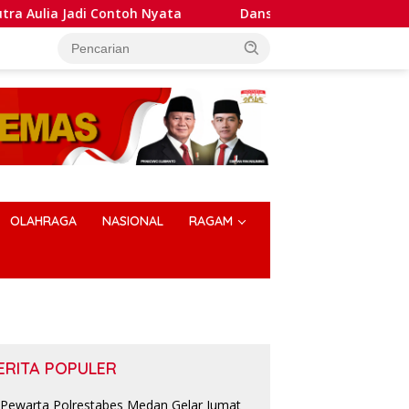
i Contoh Nyata
Dansatlat Brimob Korbrimob Buka Pelat
OLAHRAGA
NASIONAL
RAGAM
ERITA POPULER