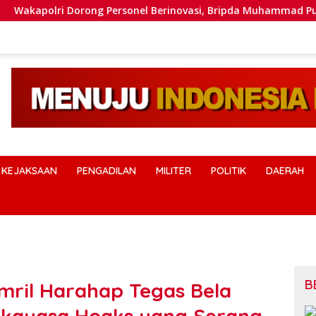
Dorong Personel Berinovasi, Bripda Muhammad Putra Aulia Jad
KEJAKSAAN
PENGADILAN
MILITER
POLITIK
DAERAH
B
mril Harahap Tegas Bela
kayasa Hoaks yang Serang