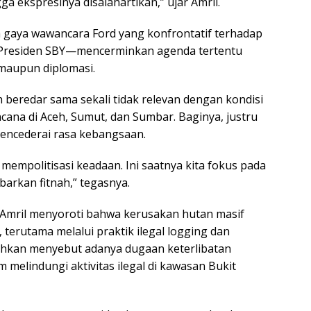
 ekspresinya disalahartikan,” ujar Amril.
a gaya wawancara Ford yang konfrontatif terhadap
 Presiden SBY—mencerminkan agenda tertentu
 maupun diplomasi.
 beredar sama sekali tidak relevan dengan kondisi
na di Aceh, Sumut, dan Sumbar. Baginya, justru
mencederai rasa kebangsaan.
mempolitisasi keadaan. Ini saatnya kita fokus pada
arkan fitnah,” tegasnya.
 Amril menyoroti bahwa kerusakan hutan masif
, terutama melalui praktik ilegal logging dan
ahkan menyebut adanya dugaan keterlibatan
melindungi aktivitas ilegal di kawasan Bukit