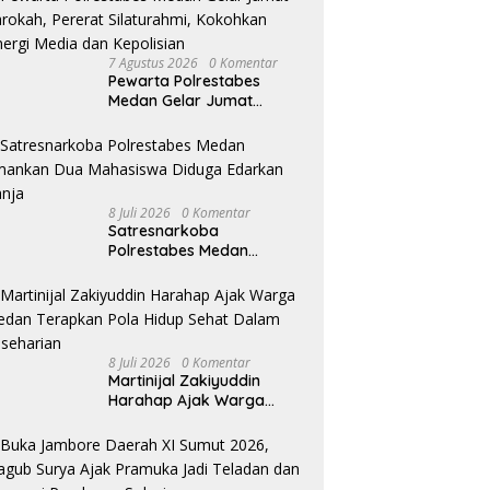
7 Agustus 2026
0 Komentar
Pewarta Polrestabes
Medan Gelar Jumat
Barokah, Pererat
Silaturahmi, Kokohkan
Sinergi Media dan
Kepolisian
8 Juli 2026
0 Komentar
Satresnarkoba
Polrestabes Medan
Amankan Dua Mahasiswa
Diduga Edarkan Ganja
8 Juli 2026
0 Komentar
Martinijal Zakiyuddin
Harahap Ajak Warga
Medan Terapkan Pola
Hidup Sehat Dalam
Keseharian