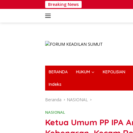
Langsung
Breaking News
Wakapolri 
ke
konten
BERANDA
HUKUM
KEPOLISIAN
Indeks
Beranda
NASIONAL
NASIONAL
Ketua Umum PP IPA A
Kebenaran, Kecam Re