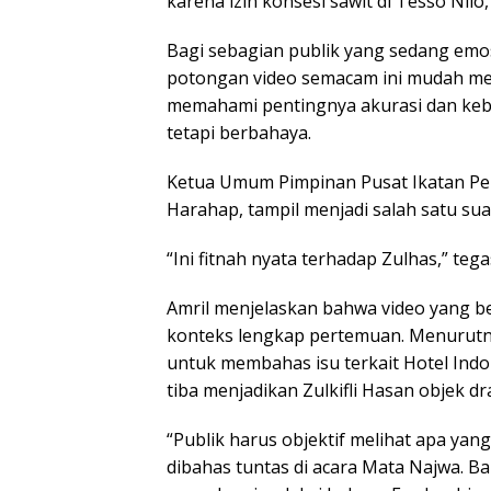
karena izin konsesi sawit di Tesso Nilo,
Bagi sebagian publik yang sedang emos
potongan video semacam ini mudah m
memahami pentingnya akurasi dan keb
tetapi berbahaya.
Ketua Umum Pimpinan Pusat Ikatan Pel
Harahap, tampil menjadi salah satu sua
“Ini fitnah nyata terhadap Zulhas,” tega
Amril menjelaskan bahwa video yang b
konteks lengkap pertemuan. Menurutny
untuk membahas isu terkait Hotel Ind
tiba menjadikan Zulkifli Hasan objek d
“Publik harus objektif melihat apa ya
dibahas tuntas di acara Mata Najwa. 