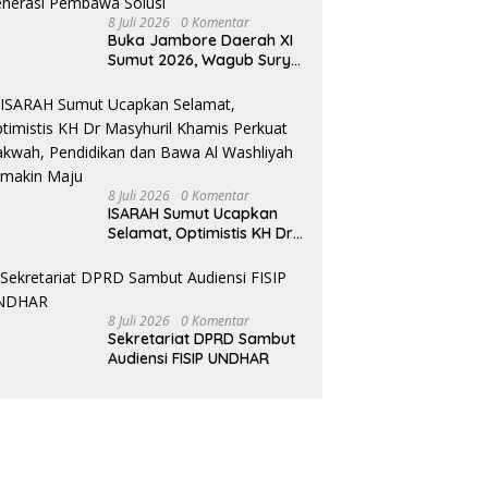
8 Juli 2026
0 Komentar
Buka Jambore Daerah XI
Sumut 2026, Wagub Surya
Ajak Pramuka Jadi
Teladan dan Generasi
Pembawa Solusi
8 Juli 2026
0 Komentar
ISARAH Sumut Ucapkan
Selamat, Optimistis KH Dr
Masyhuril Khamis Perkuat
Dakwah, Pendidikan dan
Bawa Al Washliyah
Semakin Maju
8 Juli 2026
0 Komentar
Sekretariat DPRD Sambut
Audiensi FISIP UNDHAR