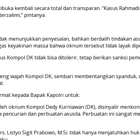
ibuka kembali secara total dan transparan. “Kasus Rahmadi
erzalimi,” pintanya.
idak menunjukkan penyesalan, bahkan berdalih tindakan as
gas keyakinan massa bahwa oknum tersebut tidak layak dip
us Kompol DK tidak bisa ditolerir, tetap berikan sanksi pe
eng wajah Kompol DK, sembari membentangkan spanduk, dan
t.
rmat kepada Bapak Kapolri untuk:
 oleh oknum Kompol Dedy Kurniawan (DK), disinyalir menk
pencurian dan perbuatan asusila. Perbuatan ini sangat men
Drs. Listyo Sigit Prabowo, M.Si. tidak hanya menjatuhkan 
aku.