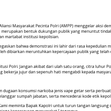
ansi Masyarakat Pecinta Polri (AMPP) menggelar aksi dem
si ini merupakan bentuk dukungan publik yang menuntut ti
n martabat institusi kepolisian.
enegaskan bahwa demonstrasi ini lahir dari rasa kepedulia
leh dibiarkan meruntuhkan kepercayaan publik yang telah d
itusi Polri. Jangan akibat dari ulah satu orang, citra luhu
g bekerja jujur dan sepenuh hati mengabdi kepada masyarak
 dugaan konsumsi narkoba jenis vape getar serta perbuata
melanggar sumpah jabatan, serta mencederai kode etik kepo
i. Kami meminta Bapak Kapolri untuk turun tangan langsung
njaga kepercayaan masyarakat,” tegasnya.