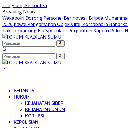
Langsung ke konten
Breaking News
Wakapolri Dorong Personel Berinovasi, Bripda Muhammad 
2026
Kawal Pengamanan Objek Vital, Korsabhara Baharkam 
Tak Terpancing Isu Spekulatif Pergantian Kapolri
Polres 
BERANDA
HUKUM
KEJAHATAN SIBER
KEJAHATAN UMUM
KORUPSI
KEPOLISIAN