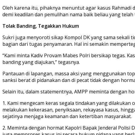
Oleh karena itu, pihaknya menuntut agar kasus Rahmadi d
demi keadilan dan pemulihan nama baik beliau yang telah t
Tolak Banding, Tegakkan Hukum
Sukri juga menyoroti sikap Kompol DK yang sama sekali t
bagian dari tugas penyamaran. Hal ini semakin memperte
“Kami minta Kadiv Provam Mabes Polri bersikap tegas. Kas
banding yang diajukan,” tegasnya.
Pantauan di lapangan, massa aksi yang menggunakan top
sanksi berat di pidanakan dan di pecat tidak dengan horma
Selain itu, dalam statementnya, AMPP meminta dengan ho
1. Kami mengecam keras segala tindakan yang dilakukan
melakukan kekerasan, penyiksaan, rekayasa kasus, hingga 
sejatinya menjaga keamanan dan ketertiban masyarakat.
2. Meminta dengan hormat Kapolri Bapak Jenderal Polisi 
juga memproses kasus ini secara hukum pidana yang berl