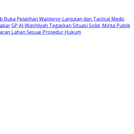
 Buka Pelatihan Wanteror Lanjutan dan Tactical Medic
Jabar
GP Al-Washliyah Tegaskan Situasi Solid, Minta Publik
ran Lahan Sesuai Prosedur Hukum