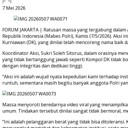
7 Mei 2026
FORUM JAKARTA | Ratusan massa yang tergabung dalam Ali
Republik Indonesia (Mabes Polri), Kamis (7/5/2026). Ak
Kurniawan (DK), yang dinilai telah mencoreng nama baik da
Koordinator Aksi, Sukri Soleh Sitorus, dalam orasinya m
yang tidak bertanggung jawab seperti Kompol DK tidak bo
dengan integritas dan dedikasi tinggi.
“Aksi ini adalah wujud nyata kepedulian kami terhadap inst
runtuh, sementara masih begitu banyak anggota Polri yan
Massa menyoroti beredarnya video viral yang menampilkan
umum. Tindakan tersebut dinilai sangat tidak bermoral, 
“Ini adalah pelanggaran berat yang tidak bisa ditolerans
menyangkut martabat dan kehormatan institusi, serta me