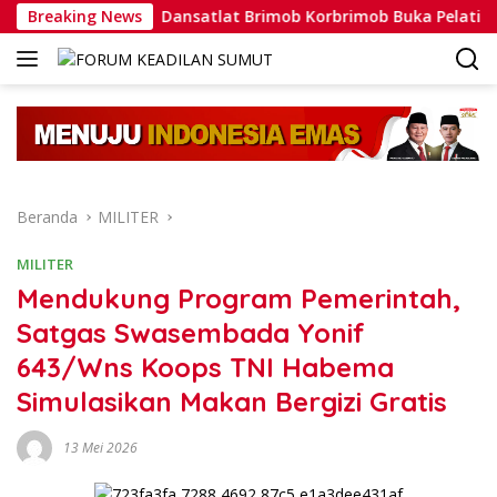
Langsung
yata
Breaking News
Dansatlat Brimob Korbrimob Buka Pelatihan Wante
ke
konten
Beranda
MILITER
MILITER
Mendukung Program Pemerintah,
Satgas Swasembada Yonif
643/Wns Koops TNI Habema
Simulasikan Makan Bergizi Gratis
13 Mei 2026