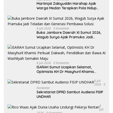
Martinijal Zakiyuddin Harahap Ajak
Warga Medan Terapkan Pola Hidup
Sehat Dalam Keseharian
8 Juli 2026
0 Komentar
Buka Jambore Daerah XI Sumut 2026,
Wagub Surya Ajak Pramuka Jadi
Teladan dan Generasi Pembawa Solusi
8 Juli 2026
0 Komentar
ISARAH Sumut Ucapkan Selamat,
Optimistis KH Dr Masyhuril Khamis
Perkuat Dakwah, Pendidikan dan Bawa
Al Washliyah Semakin Maju
8 Juli
2026
0
Komentar
Sekretariat DPRD Sambut Audiensi FISIP
UNDHAR
8
Juli
2026
0 Komentar