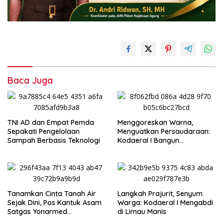
Baca Juga
TNI AD dan Empat Pemda
Menggoreskan Warna,
Sepakati Pengelolaan
Menguatkan Persaudaraan:
Sampah Berbasis Teknologi
Kodaeral I Bangun
Kedekatan dengan
Masyarakat Pesisir
Tanamkan Cinta Tanah Air
‎Langkah Prajurit, Senyum
Sejak Dini, Pos Kantuk Asam
Warga: Kodaeral I Mengabdi
Satgas Yonarmed
di Limau Manis
13/Nanggala Berikan