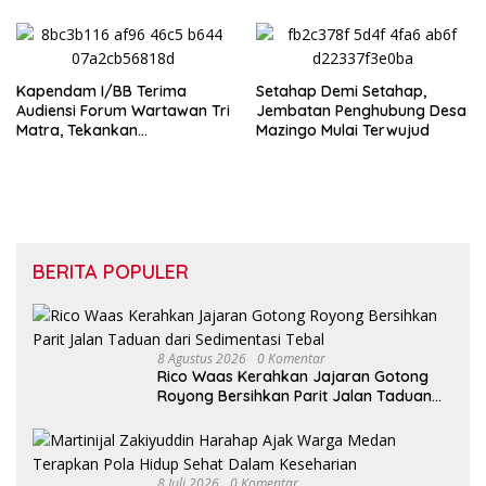
Pembekalan Wasbang di SD
Tunas Sejahtera Sungai Biru
Kapendam I/BB Terima
Setahap Demi Setahap,
Audiensi Forum Wartawan Tri
Jembatan Penghubung Desa
Matra, Tekankan
Mazingo Mulai Terwujud
Profesionalisme dan
Independensi Pers
BERITA POPULER
8 Agustus 2026
0 Komentar
Rico Waas Kerahkan Jajaran Gotong
Royong Bersihkan Parit Jalan Taduan
dari Sedimentasi Tebal
8 Juli 2026
0 Komentar