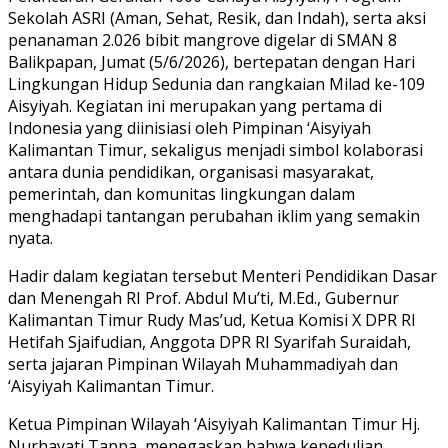
Sekolah ASRI (Aman, Sehat, Resik, dan Indah), serta aksi
penanaman 2.026 bibit mangrove digelar di SMAN 8
Balikpapan, Jumat (5/6/2026), bertepatan dengan Hari
Lingkungan Hidup Sedunia dan rangkaian Milad ke-109
Aisyiyah. Kegiatan ini merupakan yang pertama di
Indonesia yang diinisiasi oleh Pimpinan ‘Aisyiyah
Kalimantan Timur, sekaligus menjadi simbol kolaborasi
antara dunia pendidikan, organisasi masyarakat,
pemerintah, dan komunitas lingkungan dalam
menghadapi tantangan perubahan iklim yang semakin
nyata.
Hadir dalam kegiatan tersebut Menteri Pendidikan Dasar
dan Menengah RI Prof. Abdul Mu’ti, M.Ed., Gubernur
Kalimantan Timur Rudy Mas’ud, Ketua Komisi X DPR RI
Hetifah Sjaifudian, Anggota DPR RI Syarifah Suraidah,
serta jajaran Pimpinan Wilayah Muhammadiyah dan
‘Aisyiyah Kalimantan Timur.
Ketua Pimpinan Wilayah ‘Aisyiyah Kalimantan Timur Hj.
Nurhayati Tappa, menegaskan bahwa kepedulian