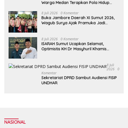
Warga Medan Terapkan Pola Hidup
Sehat Dalam Keseharian
8 Juli 2026
0 Komentar
Buka Jambore Daerah XI Sumut 2026,
Wagub Surya Ajak Pramuka Jadi
Teladan dan Generasi Pembawa Solusi
8 Juli 2026
0 Komentar
ISARAH Sumut Ucapkan Selamat,
Optimistis KH Dr Masyhuril Khamis
Perkuat Dakwah, Pendidikan dan Bawa
Al Washliyah Semakin Maju
8 Juli
2026
0
Komentar
Sekretariat DPRD Sambut Audiensi FISIP
UNDHAR
NASIONAL