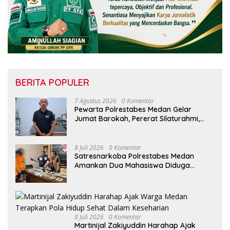
BERITA POPULER
7 Agustus 2026
0 Komentar
Pewarta Polrestabes Medan Gelar
Jumat Barokah, Pererat Silaturahmi,
Kokohkan Sinergi Media dan Kepolisian
8 Juli 2026
0 Komentar
Satresnarkoba Polrestabes Medan
Amankan Dua Mahasiswa Diduga
Edarkan Ganja
8 Juli 2026
0 Komentar
Martinijal Zakiyuddin Harahap Ajak