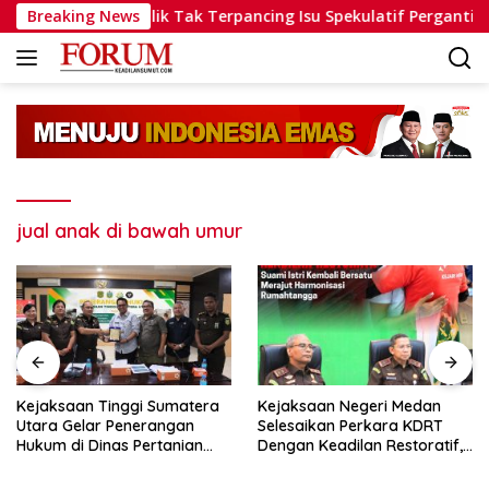
Langsung
 Minta Publik Tak Terpancing Isu Spekulatif Pergantian Kapolri
Breaking News
ke
konten
jual anak di bawah umur
Kejaksaan Tinggi Sumatera
Kejaksaan Negeri Medan
Utara Gelar Penerangan
Selesaikan Perkara KDRT
Hukum di Dinas Pertanian
Dengan Keadilan Restoratif,
dan Ketahanan Pangan
Suami Istri Kembali Bersatu
Merajut Harmonisasi