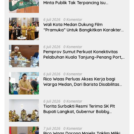
Minta Publik Tak Terpancing Isu
Spekulatif Pergantian Kapolri
6 Juli 2026
0 Komentar
Wali Kota Medan Dukung Film
“Pramuka” Untuk Bangkitkan Karakter
Generasi Muda
6 Juli 2026
0 Komentar
Pemprov Sumut Perkuat Konektivitas
Pelabuhan Kuala Tanjung–Penang Port,
Dorong Efisiensi Logistik dan Daya
Saing Ekonomi
6 Juli 2026
0 Komentar
Rico Waas Perluas Akses Kerja bagi
Warga Medan, Dari Barista Disabilitas
hingga Peluang Kerja ke Luar Negeri
6 Juli 2026
0 Komentar
Tiorita Surbakti Resmi Terima SK Plt
Bupati Langkat, Gubernur Bobby
Nasution Tekankan ASN Harus Layani
Masyarakat
7 Juli 2026
0 Komentar
Rico Waas Dorong Majelis Taklim Miliki