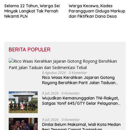
Selama 22 Tahun, Warga Sei
Warga Kecewa, Kades
Minyak Langkat Tak Pernah
Parangguam Diduga Markup
Nikamti PLN
dan Fiktifkan Dana Desa
BERITA POPULER
8 Agustus 2026
0 Komentar
Rico Waas Kerahkan Jajaran Gotong
Royong Bersihkan Parit Jalan Taduan
dari Sedimentasi Tebal
9 Juli 2026
0 Komentar
Wujudkan Kemanunggalan TNI-Rakyat,
Satgas Yonif 645/GTY Gelar Pelayanan
Kesehatan di Distrik Benawa
9 Juli 2026
0 Komentar
Dinilai Belum Maksimal, Wali Kota Medan
Beri Tenggat Camat Tuntaskan