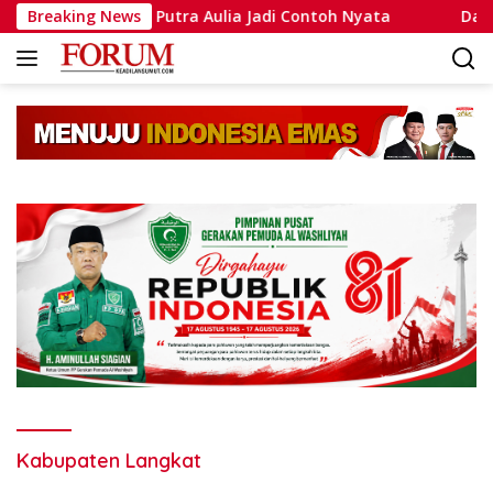
Langsung
ipda Muhammad Putra Aulia Jadi Contoh Nyata
Breaking News
Dansatla
ke
konten
Kabupaten Langkat