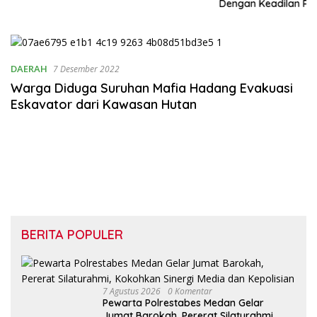
dan Ketahanan Pangan
Dengan Keadilan Restoratif,
Suami Istri Kembali Bersatu
Merajut Harmonisasi
Rumahtangga
DAERAH
7 Desember 2022
Warga Diduga Suruhan Mafia Hadang Evakuasi
Eskavator dari Kawasan Hutan
BERITA POPULER
7 Agustus 2026
0 Komentar
Pewarta Polrestabes Medan Gelar
Jumat Barokah, Pererat Silaturahmi,