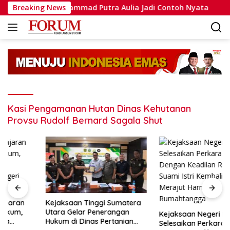
Langsung
asi, Bripda Muhammad Putra Aulia Jadi Contoh Nyata
Breaking News
ke
konten
Kasi Pengamanan Hutan Dinas Kehutanan
Provsu Rudolf Bernard Sagala Shut
Kejaksaan Tinggi Sumatera
Utara Gelar Penerangan
Kejaksaan Negeri Medan
Hukum di Dinas Pertanian
Selesaikan Perkara KDRT