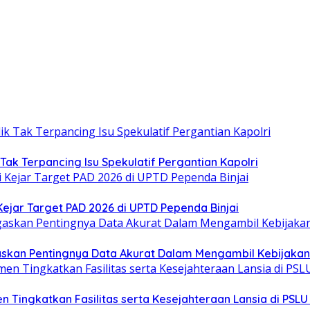
 Tak Terpancing Isu Spekulatif Pergantian Kapolri
ejar Target PAD 2026 di UPTD Pependa Binjai
askan Pentingnya Data Akurat Dalam Mengambil Kebijakan 
Tingkatkan Fasilitas serta Kesejahteraan Lansia di PSLU 