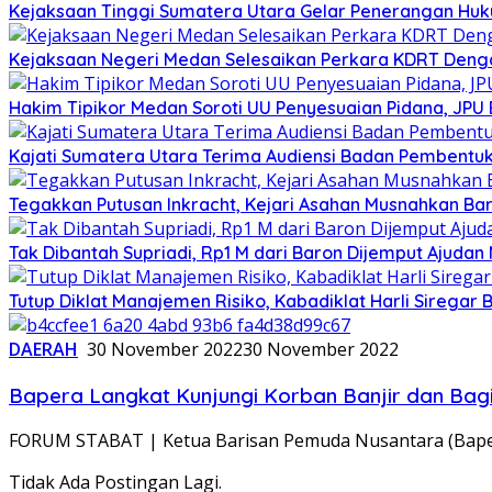
Kejaksaan Tinggi Sumatera Utara Gelar Penerangan Huk
Kejaksaan Negeri Medan Selesaikan Perkara KDRT Dengan
Hakim Tipikor Medan Soroti UU Penyesuaian Pidana, JP
Kajati Sumatera Utara Terima Audiensi Badan Pembentu
Tegakkan Putusan Inkracht, Kejari Asahan Musnahkan Bar
Tak Dibantah Supriadi, Rp1 M dari Baron Dijemput Ajudan 
Tutup Diklat Manajemen Risiko, Kabadiklat Harli Siregar B
DAERAH
30 November 2022
30 November 2022
Bapera Langkat Kunjungi Korban Banjir dan Bag
FORUM STABAT | Ketua Barisan Pemuda Nusantara (Bapera
Tidak Ada Postingan Lagi.