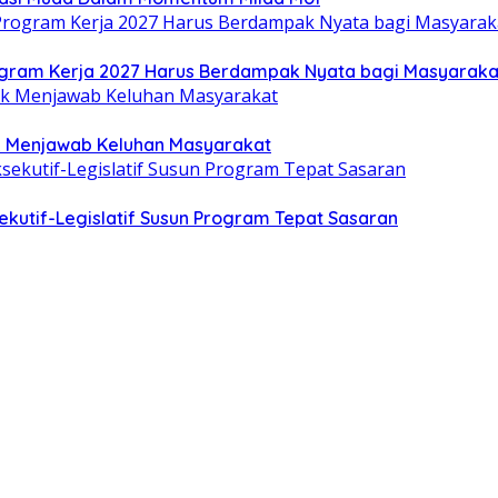
gram Kerja 2027 Harus Berdampak Nyata bagi Masyaraka
uk Menjawab Keluhan Masyarakat
kutif-Legislatif Susun Program Tepat Sasaran