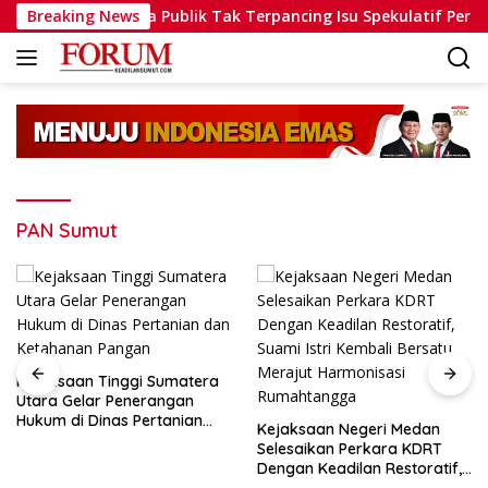
Langsung
Solid, Minta Publik Tak Terpancing Isu Spekulatif Pergantian K
Breaking News
ke
konten
PAN Sumut
Kejaksaan Tinggi Sumatera
Utara Gelar Penerangan
Hukum di Dinas Pertanian
Kejaksaan Negeri Medan
dan Ketahanan Pangan
Selesaikan Perkara KDRT
Dengan Keadilan Restoratif,
Suami Istri Kembali Bersatu