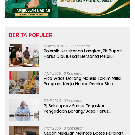
BERITA POPULER
6 Agustus 2026
0 Komentar
Polemik Kesultanan Langkat, Plt Bupati:
Harus Diputuskan Bersama Melalui
Forum Dialog
7 Juli 2026
0 Komentar
Rico Waas Dorong Majelis Taklim Miliki
Program Kerja Nyata, Pemko Siap
Dukung hingga Tingkat Kelurahan
7 Juli 2026
0 Komentar
Pj Sekdaprov Sumut Tegaskan
Pengadaan Barang/Jasa Harus
Profesional, Transparan, dan Akuntabel
7 Juli 2026
0 Komentar
Cegah Nelayan Melintas Batas Perairan,