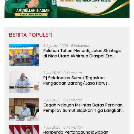
BERITA POPULER
6 Agustus 2026
0 Komentar
Puluhan Tahun Menanti, Jalan Strategis
di Nias Utara Akhirnya Diaspal Era
Gubernur Bobby
7 Juli 2026
0 Komentar
Pj Sekdaprov Sumut Tegaskan
Pengadaan Barang/Jasa Harus
Profesional, Transparan, dan Akuntabel
7 Juli 2026
0 Komentar
Cegah Nelayan Melintas Batas Perairan,
Pemprov Sumut Siapkan Tiga Langkah
Strategis
7 Juli 2026
0 Komentar
Ranperda Pertanggungjawaban