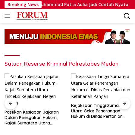
Langsung
ovasi, Bripda Muhammad Putra Aulia Jadi Contoh Nyata
Breaking News
ke
konten
Satuan Reserse Kriminal Polrestabes Medan
Kejaksaan Tinggi Sumatera
Utara Gelar Penerangan
Hukum di Dinas Pertanian
Kejaksaan Negeri Medan
dan Ketahanan Pangan
Selesaikan Perkara KDRT
Dengan Keadilan Restoratif,
Suami Istri Kembali Bersatu