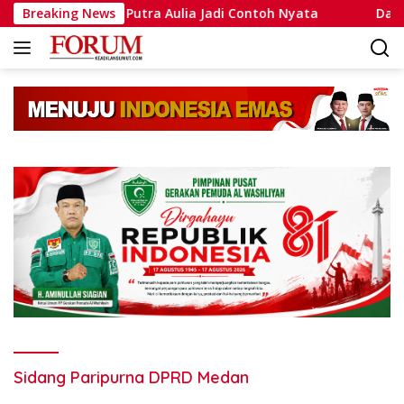
Langsung
a Muhammad Putra Aulia Jadi Contoh Nyata
Breaking News
Dansatlat 
ke
konten
Sidang Paripurna DPRD Medan