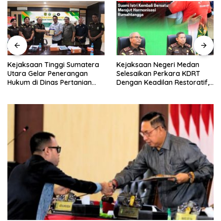
Kejaksaan Tinggi Sumatera
Kejaksaan Negeri Medan
Utara Gelar Penerangan
Selesaikan Perkara KDRT
Hukum di Dinas Pertanian
Dengan Keadilan Restoratif,
dan Ketahanan Pangan
Suami Istri Kembali Bersatu
Merajut Harmonisasi
Rumahtangga