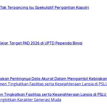
 Tak Terpancing Isu Spekulatif Pergantian Kapolri
ejar Target PAD 2026 di UPTD Pependa Binjai
askan Pentingnya Data Akurat Dalam Mengambil Kebijakan 
Tingkatkan Fasilitas serta Kesejahteraan Lansia di PSLU 