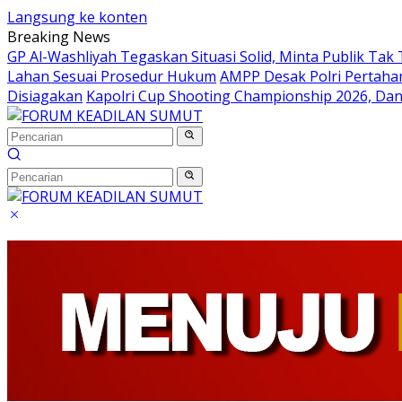
Langsung ke konten
Breaking News
GP Al-Washliyah Tegaskan Situasi Solid, Minta Publik Tak 
Lahan Sesuai Prosedur Hukum
AMPP Desak Polri Pertah
Disiagakan
Kapolri Cup Shooting Championship 2026, Dan