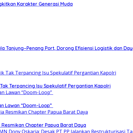
gkitkan Karakter Generasi Muda
a Tanjung–Penang Port, Dorong Efisiensi Logistik dan Da
 Tak Terpancing Isu Spekulatif Pergantian Kapolri
epan Lawan “Doom-Loop”
ia Resmikan Chapter Papua Barat Daya