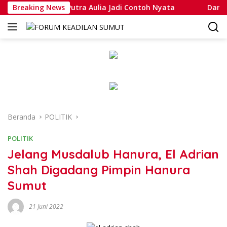
Langsung
 Muhammad Putra Aulia Jadi Contoh Nyata
Breaking News
Dansatlat Br
ke
konten
Beranda
POLITIK
POLITIK
Jelang Musdalub Hanura, El Adrian
Shah Digadang Pimpin Hanura
Sumut
21 Juni 2022