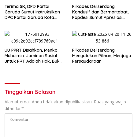
Terima SK, DPD Partai
Pilkades Deliserdang
Garuda Sumut Instruksikan
Kondusif dan Bermartabat,
DPC Partai Garuda Kota
Papdesi Sumut Apresiasi
Medan Segera Bentuk PAC
Bupati H Asri Tambunan
UU PPRT Disahkan, Menko
Pilkades Deliserdang:
Muhaimin: Jaminan Sosial
Menyatukan Pilihan, Menjaga
untuk PRT Adalah Hak, Bukan
Persaudaraan
Pilihan
Tinggalkan Balasan
Alamat email Anda tidak akan dipublikasikan.
Ruas yang wajib
ditandai
*