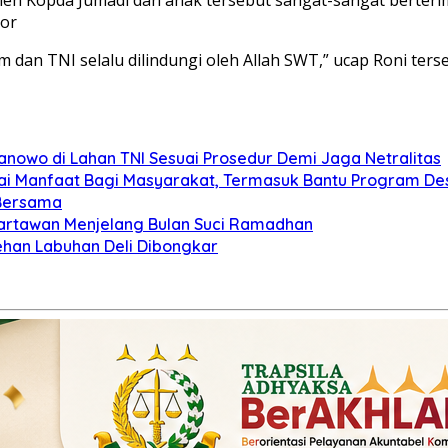
tor
dan TNI selalu dilindungi oleh Allah SWT,” ucap Roni ters
anowo di Lahan TNI Sesuai Prosedur Demi Jaga Netralitas
lai Manfaat Bagi Masyarakat, Termasuk Bantu Program De
 Bersama
artawan Menjelang Bulan Suci Ramadhan
ehan Labuhan Deli Dibongkar