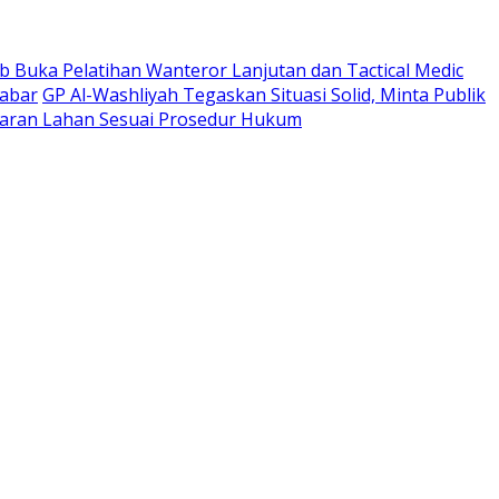
 Buka Pelatihan Wanteror Lanjutan dan Tactical Medic
Jabar
GP Al-Washliyah Tegaskan Situasi Solid, Minta Publik
ran Lahan Sesuai Prosedur Hukum