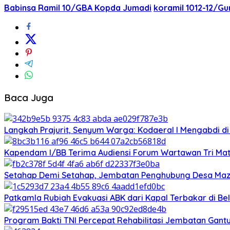
Babinsa Ramil 10/GBA Kopda Jumadi
koramil 1012-12/G
Baca Juga
‎Langkah Prajurit, Senyum Warga: Kodaeral I Mengabdi di
Kapendam I/BB Terima Audiensi Forum Wartawan Tri Matr
Setahap Demi Setahap, Jembatan Penghubung Desa Mazi
Patkamla Rubiah Evakuasi ABK dari Kapal Terbakar di B
Program Bakti TNI Percepat Rehabilitasi Jembatan Gant