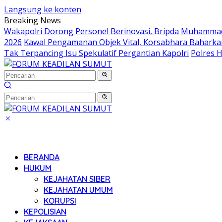
Langsung ke konten
Breaking News
Wakapolri Dorong Personel Berinovasi, Bripda Muhammad 
2026
Kawal Pengamanan Objek Vital, Korsabhara Baharkam 
Tak Terpancing Isu Spekulatif Pergantian Kapolri
Polres 
BERANDA
HUKUM
KEJAHATAN SIBER
KEJAHATAN UMUM
KORUPSI
KEPOLISIAN