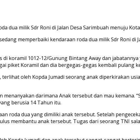
da dua milik Sdr Roni di Jalan Desa Sarimbuah menuju Ko
sedang memperbaiki kendaraan roda dua milik Sdr Roni di
s di koramil 1012-12/Gunung Bintang Away dan jabatannya y
ai piket Koramil dan dia bergegas-gegas kembali pulang 
, terlihat oleh Kopda Jumadi seorang anak diperkirakan u
dan menanyakan darimana Anak tersebut dan mau kemana. “
yang berusia 14 Tahun itu.
n roda dua yang dimiliki anak tersebut. Setelah pengece
 tulus membantu anak tersebut. Tugas dari seorang TNI s
 oleh Kopda Jumadi dan anak tersebut sangat-sangat berte