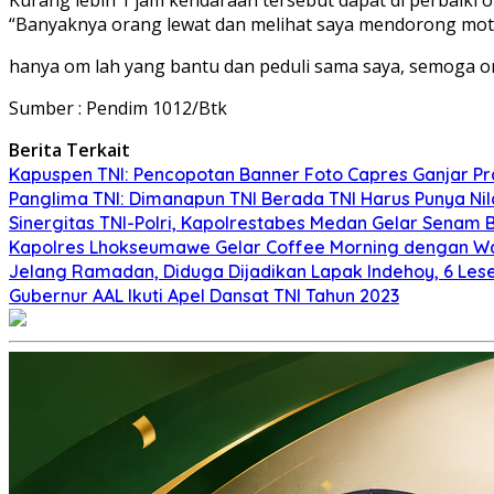
“Banyaknya orang lewat dan melihat saya mendorong mo
hanya om lah yang bantu dan peduli sama saya, semoga om 
Sumber : Pendim 1012/Btk
Berita Terkait
Kapuspen TNI: Pencopotan Banner Foto Capres Ganjar Pr
Panglima TNI: Dimanapun TNI Berada TNI Harus Punya Ni
Sinergitas TNI-Polri, Kapolrestabes Medan Gelar Senam
Kapolres Lhokseumawe Gelar Coffee Morning dengan W
Jelang Ramadan, Diduga Dijadikan Lapak Indehoy, 6 Les
Gubernur AAL Ikuti Apel Dansat TNI Tahun 2023