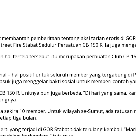
membantah pemberitaan tentang aksi tarian erotis di GOR S
reet Fire Stabat Sedulur Persatuan CB 150 R. Ia juga menge
al tercela tersebut. itu merupakan perbuatan Club CB 150 R
al – hal positif untuk seluruh member yang tergabung di
masuk juga menggelar bakti sosial untuk memberi contoh ya
B 150 R. Unitnya pun juga berbeda. “Di hari yang sama, k
rangnya.
a sekira 10 member. Untuk wilayah se-Sumut, ada ratusa
tiap tiga bulan.
i yang terjadi di GOR Stabat tidak terulang kembali. “Mari k
ban dalam berkendara,” tuturnya.