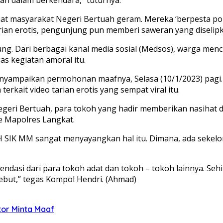
uat masyarakat Negeri Bertuah geram. Mereka ‘berpesta po
rian erotis, pengunjung pun memberi saweran yang diselipk
. Dari berbagai kanal media sosial (Medsos), warga menc
s kegiatan amoral itu.
u menyampaikan permohonan maafnya, Selasa (10/1/2023) pa
rkait video tarian erotis yang sempat viral itu.
Negeri Bertuah, para tokoh yang hadir memberikan nasihat
ke Mapolres Langkat.
H SIK MM sangat menyayangkan hal itu. Dimana, ada seke
endasi dari para tokoh adat dan tokoh – tokoh lainnya. Se
but,” tegas Kompol Hendri. (Ahmad)
tor Minta Maaf