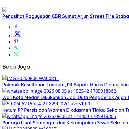
Penasihat Paguyuban CBR Sumut Arjun
Street Fire Stab
Baca Juga
Polemik Kesultanan Langkat, Plt Bupati: Harus Diputuska
Wali Kota Medan Dikukuhkan Jadi Duta Penggerak Ayah T
Ketum PP Persis dan Wamen Dikdasmen Tinjau Sekolah Te
Bangga Lihat Semangat dan Kekompakan Siswa Sekolah R