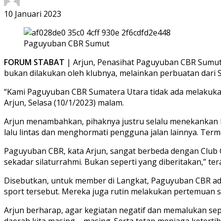
10 Januari 2023
Paguyuban CBR Sumut
FORUM STABAT
| Arjun, Penasihat Paguyuban CBR Sumut 
bukan dilakukan oleh klubnya, melainkan perbuatan dari St
“Kami Paguyuban CBR Sumatera Utara tidak ada melakukan h
Arjun, Selasa (10/1/2023) malam.
Arjun menambahkan, pihaknya justru selalu menekankan h
lalu lintas dan menghormati pengguna jalan lainnya. Ter
Paguyuban CBR, kata Arjun, sangat berbeda dengan Club C
sekadar silaturrahmi. Bukan seperti yang diberitakan,” te
Disebutkan, untuk member di Langkat, Paguyuban CBR ad
sport tersebut. Mereka juga rutin melakukan pertemuan se
Arjun berharap, agar kegiatan negatif dan memalukan sepert
daerah kita masing – masing. Serta tetap menjaga keterti