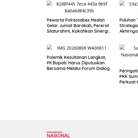
Pewarta Polrestabes Medan
Puluhan 
Gelar Jumat Barokah, Pererat
Strategis
Silaturahmi, Kokohkan Sinergi
Akhirnya
Media dan Kepolisian
Bobby
Polemik Kesultanan Langkat,
Plt Bupati: Harus Diputuskan
Bersama Melalui Forum Dialog
Peringat
PKK Sum
Perkuat 
dari Kel
NASIONAL