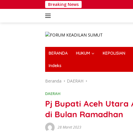
Langsung
Breaking News
Wa
ke
konten
BERANDA
HUKUM
KEPOLISIAN
Indeks
Beranda
DAERAH
DAERAH
Pj Bupati Aceh Utara
di Bulan Ramadhan
28 Maret 2023