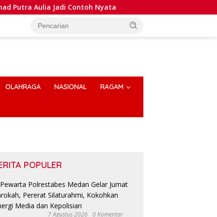
ulia Jadi Contoh Nyata
Dansatlat Brimob Korbrimob Bu
OLAHRAGA
NASIONAL
RAGAM
ERITA POPULER
7 Agustus 2026
0 Komentar