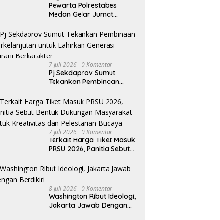
Pewarta Polrestabes
Medan Gelar Jumat
Barokah, Pererat
Silaturahmi, Kokohkan
Sinergi Media dan
Kepolisian
7 Juli 2026
0 Komentar
Pj Sekdaprov Sumut
Tekankan Pembinaan
Berkelanjutan untuk
Lahirkan Generasi Qurani
Berkarakter
7 Juli 2026
0 Komentar
Terkait Harga Tiket Masuk
PRSU 2026, Panitia Sebut
Bentuk Dukungan
Masyarakat untuk
Kreativitas dan Pelestarian
Budaya
8 Juli 2026
0 Komentar
Washington Ribut Ideologi,
Jakarta Jawab Dengan
Berdikiri