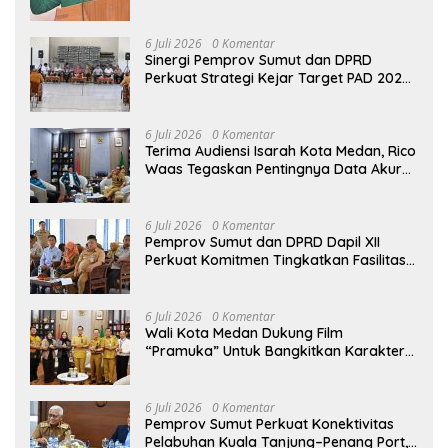
Spekulatif Pergantian Kapolri
6 Juli 2026
0 Komentar
Sinergi Pemprov Sumut dan DPRD
Perkuat Strategi Kejar Target PAD 2026
di UPTD Pependa Binjai
6 Juli 2026
0 Komentar
Terima Audiensi Isarah Kota Medan, Rico
Waas Tegaskan Pentingnya Data Akurat
Dalam Mengambil Kebijakan Publik
6 Juli 2026
0 Komentar
Pemprov Sumut dan DPRD Dapil XII
Perkuat Komitmen Tingkatkan Fasilitas
serta Kesejahteraan Lansia di PSLU
Binjai
6 Juli 2026
0 Komentar
Wali Kota Medan Dukung Film
“Pramuka” Untuk Bangkitkan Karakter
Generasi Muda
6 Juli 2026
0 Komentar
Pemprov Sumut Perkuat Konektivitas
Pelabuhan Kuala Tanjung–Penang Port,