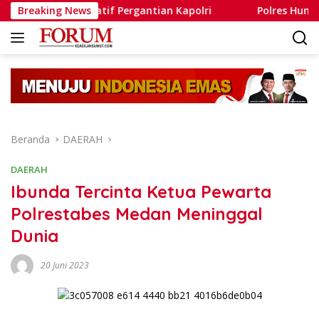
Langsung
 Spekulatif Pergantian Kapolri
Breaking News
Polres Humbahas Tegas
ke
konten
Beranda
DAERAH
DAERAH
Ibunda Tercinta Ketua Pewarta
Polrestabes Medan Meninggal
Dunia
20 Juni 2023