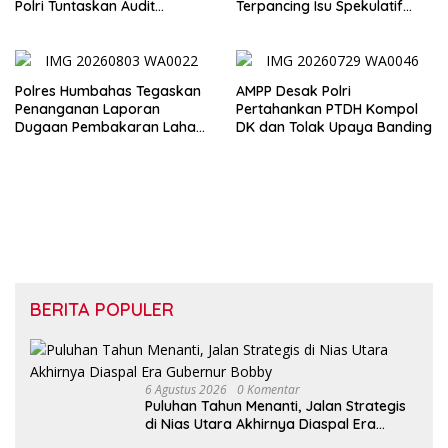
Polri Tuntaskan Audit
Terpancing Isu Spekulatif
Evaluasi di Pertamina Patra
Pergantian Kapolri
Niaga Jabar
Polres Humbahas Tegaskan
AMPP Desak Polri
Penanganan Laporan
Pertahankan PTDH Kompol
Dugaan Pembakaran Lahan
DK dan Tolak Upaya Banding
Sesuai Prosedur Hukum
BERITA POPULER
6 Agustus 2026
0 Komentar
Puluhan Tahun Menanti, Jalan Strategis
di Nias Utara Akhirnya Diaspal Era
Gubernur Bobby