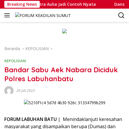
Langsung
uhammad Putra Aulia Jadi Contoh Nyata
Breaking News
Dansatlat Brim
ke
konten
Beranda
KEPOLISIAN
KEPOLISIAN
Bandar Sabu Aek Nabara Diciduk
Polres Labuhanbatu
20 Juli 2023
FORUM LABUHAN BATU
| Menindaklanjuti keresahan
masyarakat yang disampaikan berupa (Dumas) dan