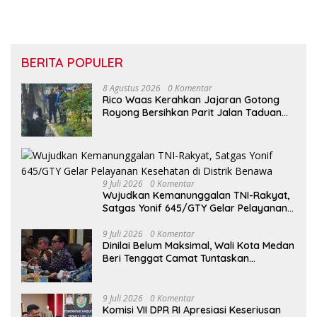
BERITA POPULER
8 Agustus 2026
0 Komentar
Rico Waas Kerahkan Jajaran Gotong
Royong Bersihkan Parit Jalan Taduan
dari Sedimentasi Tebal
9 Juli 2026
0 Komentar
Wujudkan Kemanunggalan TNI-Rakyat,
Satgas Yonif 645/GTY Gelar Pelayanan
Kesehatan di Distrik Benawa
9 Juli 2026
0 Komentar
Dinilai Belum Maksimal, Wali Kota Medan
Beri Tenggat Camat Tuntaskan
Digitalisasi Bansos
9 Juli 2026
0 Komentar
Komisi VII DPR RI Apresiasi Keseriusan