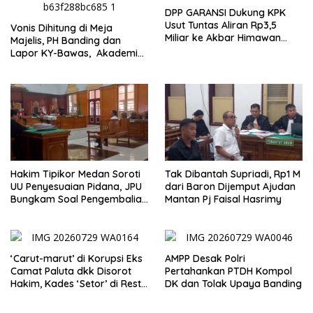
DPP GARANSI Dukung KPK
Usut Tuntas Aliran Rp3,5
Vonis Dihitung di Meja
Miliar ke Akbar Himawan
Majelis, PH Banding dan
Buchari
Lapor KY-Bawas, Akademisi:
Tidak Sejalan dengan Prinsip
KUHAP dan UU Kekuasaan
Kehakiman
Hakim Tipikor Medan Soroti
Tak Dibantah Supriadi, Rp1 M
UU Penyesuaian Pidana, JPU
dari Baron Dijemput Ajudan
Bungkam Soal Pengembalian
Mantan Pj Faisal Hasrimy
Uang Hendra
‘Carut-marut’ di Korupsi Eks
AMPP Desak Polri
Camat Paluta dkk Disorot
Pertahankan PTDH Kompol
Hakim, Kades ‘Setor’ di Resto
DK dan Tolak Upaya Banding
Hotel