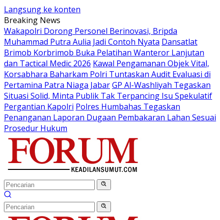
Langsung ke konten
Breaking News
Wakapolri Dorong Personel Berinovasi, Bripda
Muhammad Putra Aulia Jadi Contoh Nyata
Dansatlat
Brimob Korbrimob Buka Pelatihan Wanteror Lanjutan
dan Tactical Medic 2026
Kawal Pengamanan Objek Vital,
Korsabhara Baharkam Polri Tuntaskan Audit Evaluasi di
Pertamina Patra Niaga Jabar
GP Al-Washliyah Tegaskan
Situasi Solid, Minta Publik Tak Terpancing Isu Spekulatif
Pergantian Kapolri
Polres Humbahas Tegaskan
Penanganan Laporan Dugaan Pembakaran Lahan Sesuai
Prosedur Hukum