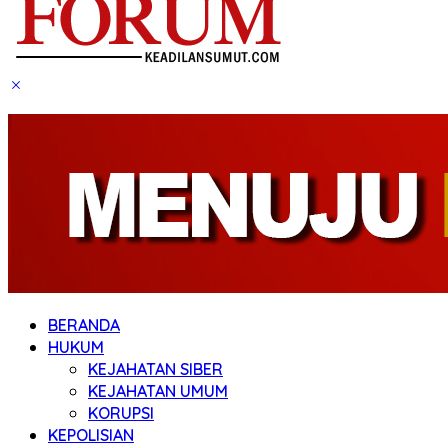
BERANDA
HUKUM
KEJAHATAN SIBER
KEJAHATAN UMUM
KORUPSI
KEPOLISIAN