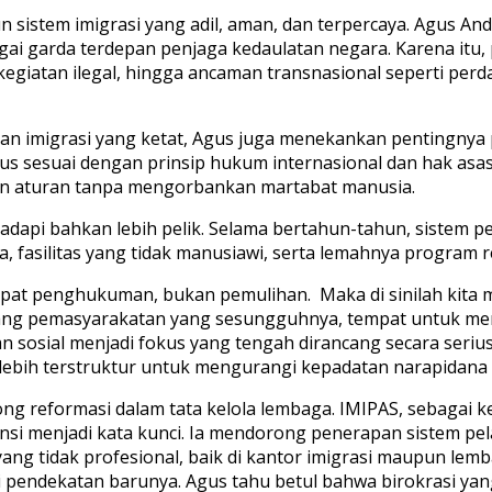
 sistem imigrasi yang adil, aman, dan terpercaya. Agus And
gai garda terdepan penjaga kedaulatan negara. Karena it
kegiatan ilegal, hingga ancaman transnasional seperti per
an imigrasi yang ketat, Agus juga menekankan pentingnya
us sesuai dengan prinsip hukum internasional dan hak asas
n aturan tanpa mengorbankan martabat manusia.
hadapi bahkan lebih pelik. Selama bertahun-tahun, sistem 
 fasilitas yang tidak manusiawi, serta lemahnya program re
tempat penghukuman, bukan pemulihan. Maka di sinilah kit
 ruang pemasyarakatan yang sesungguhnya, tempat untuk m
an sosial menjadi fokus yang tengah dirancang secara seriu
lebih terstruktur untuk mengurangi kepadatan narapidana 
ng reformasi dalam tata kelola lembaga. IMIPAS, sebagai k
ransi menjadi kata kunci. Ia mendorong penerapan sistem 
g tidak profesional, baik di kantor imigrasi maupun lemb
i pendekatan barunya. Agus tahu betul bahwa birokrasi ya