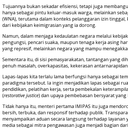
Tujuannya bukan sekadar efisiensi, tetapi juga membangun
hanya sebagai pintu keluar-masuk warga, melainkan seba
(WNA), terutama dalam konteks pelanggaran izin tinggal, 
dari kebijakan keimigrasian yang ia dorong.
Namun, dalam menjaga kedaulatan negara melalui kebijak
pengungsi, pencari suaka, maupun tenaga kerja asing har
yang represif, melainkan negara yang mampu menegakka
Sementara itu, di sisi pemasyarakatan, tantangan yang di
penuh masalah, overkapasitas, kekerasan antarnarapidana,
Lapas-lapas kita terlalu lama berfungsi hanya sebagai 
paradigma tersebut. Ia ingin menjadikan lapas sebagai
pendidikan, pelatihan kerja, serta pembekalan keterampil
(
restorative justice
) dan upaya pembebasan bersyarat yang 
Tidak hanya itu, menteri pertama IMIPAS itu juga mendoro
bersih, terbuka, dan responsif terhadap publik. Transpa
menyampaikan aduan secara langsung terhadap layanan yan
media sebagai mitra pengawasan juga menjadi bagian dar