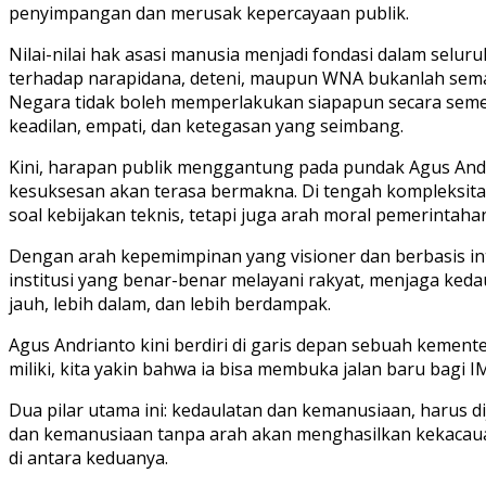
penyimpangan dan merusak kepercayaan publik.
Nilai-nilai hak asasi manusia menjadi fondasi dalam se
terhadap narapidana, deteni, maupun WNA bukanlah semat
Negara tidak boleh memperlakukan siapapun secara semen
keadilan, empati, dan ketegasan yang seimbang.
Kini, harapan publik menggantung pada pundak Agus Andri
kesuksesan akan terasa bermakna. Di tengah kompleksitas
soal kebijakan teknis, tetapi juga arah moral pemerintah
Dengan arah kepemimpinan yang visioner dan berbasis i
institusi yang benar-benar melayani rakyat, menjaga ked
jauh, lebih dalam, dan lebih berdampak.
Agus Andrianto kini berdiri di garis depan sebuah kemen
miliki, kita yakin bahwa ia bisa membuka jalan baru bag
Dua pilar utama ini: kedaulatan dan kemanusiaan, harus 
dan kemanusiaan tanpa arah akan menghasilkan kekacaua
di antara keduanya.