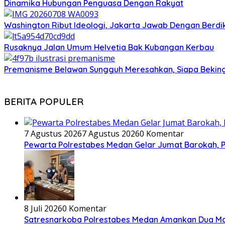
Dinamika Hubungan Penguasa Dengan Rakyat
Washington Ribut Ideologi, Jakarta Jawab Dengan Berdik
Rusaknya Jalan Umum Helvetia Bak Kubangan Kerbau
Premanisme Belawan Sungguh Meresahkan, Siapa Bekin
BERITA POPULER
7 Agustus 2026
7 Agustus 2026
0 Komentar
Pewarta Polrestabes Medan Gelar Jumat Barokah, Pe
8 Juli 2026
0 Komentar
Satresnarkoba Polrestabes Medan Amankan Dua Ma