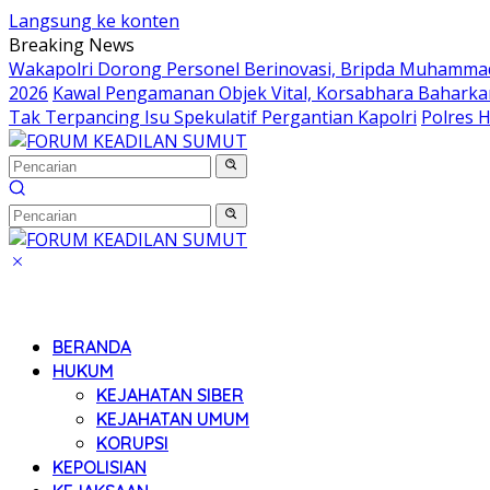
Langsung ke konten
Breaking News
Wakapolri Dorong Personel Berinovasi, Bripda Muhammad 
2026
Kawal Pengamanan Objek Vital, Korsabhara Baharkam 
Tak Terpancing Isu Spekulatif Pergantian Kapolri
Polres 
BERANDA
HUKUM
KEJAHATAN SIBER
KEJAHATAN UMUM
KORUPSI
KEPOLISIAN