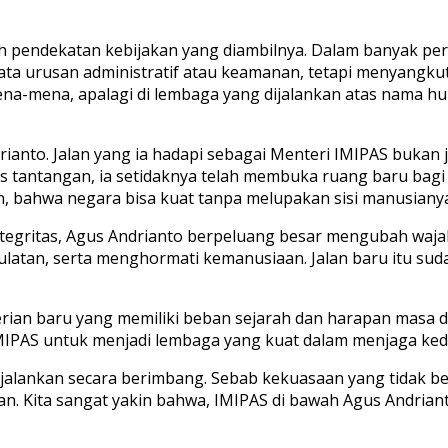
luruh pendekatan kebijakan yang diambilnya. Dalam banyak
a urusan administratif atau keamanan, tetapi menyangkut
a-mena, apalagi di lembaga yang dijalankan atas nama hu
anto. Jalan yang ia hadapi sebagai Menteri IMIPAS bukan j
 tantangan, ia setidaknya telah membuka ruang baru bagi 
an, bahwa negara bisa kuat tanpa melupakan sisi manusiany
ntegritas, Agus Andrianto berpeluang besar mengubah waj
aulatan, serta menghormati kemanusiaan. Jalan baru itu su
terian baru yang memiliki beban sejarah dan harapan masa 
i IMIPAS untuk menjadi lembaga yang kuat dalam menjaga ke
dijalankan secara berimbang. Sebab kekuasaan yang tidak 
n. Kita sangat yakin bahwa, IMIPAS di bawah Agus Andria