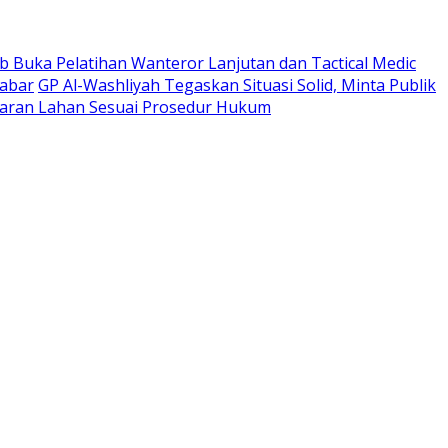
 Buka Pelatihan Wanteror Lanjutan dan Tactical Medic
Jabar
GP Al-Washliyah Tegaskan Situasi Solid, Minta Publik
ran Lahan Sesuai Prosedur Hukum