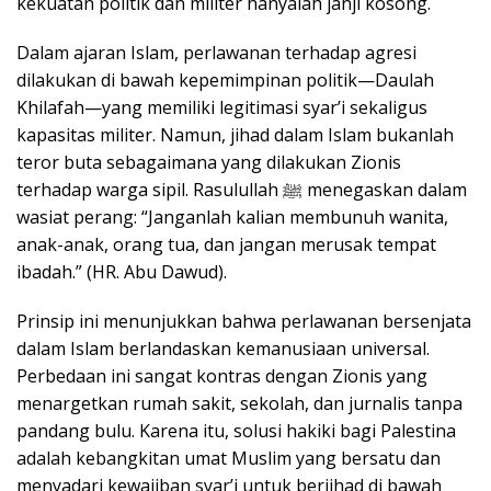
kekuatan politik dan militer hanyalah janji kosong.
Dalam ajaran Islam, perlawanan terhadap agresi
dilakukan di bawah kepemimpinan politik—Daulah
Khilafah—yang memiliki legitimasi syar’i sekaligus
kapasitas militer. Namun, jihad dalam Islam bukanlah
teror buta sebagaimana yang dilakukan Zionis
terhadap warga sipil. Rasulullah ﷺ menegaskan dalam
wasiat perang: “Janganlah kalian membunuh wanita,
anak-anak, orang tua, dan jangan merusak tempat
ibadah.” (HR. Abu Dawud).
Prinsip ini menunjukkan bahwa perlawanan bersenjata
dalam Islam berlandaskan kemanusiaan universal.
Perbedaan ini sangat kontras dengan Zionis yang
menargetkan rumah sakit, sekolah, dan jurnalis tanpa
pandang bulu. Karena itu, solusi hakiki bagi Palestina
adalah kebangkitan umat Muslim yang bersatu dan
menyadari kewajiban syar’i untuk berjihad di bawah