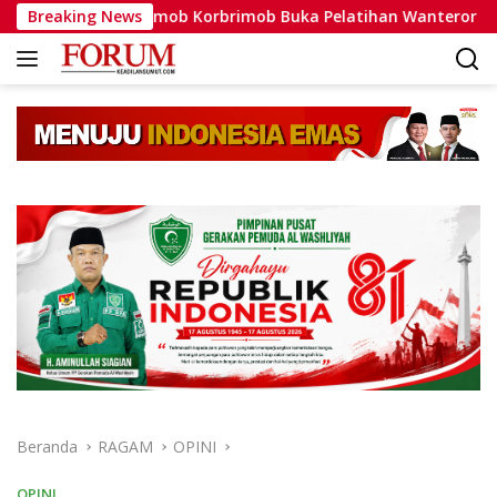
Langsung
t Brimob Korbrimob Buka Pelatihan Wanteror Lanjutan dan Tac
Breaking News
ke
konten
Beranda
RAGAM
OPINI
OPINI