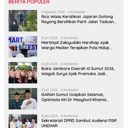
BERITA POPULER
8 Agustus 2026
0 Komentar
Rico Waas Kerahkan Jajaran Gotong
Royong Bersihkan Parit Jalan Taduan
dari Sedimentasi Tebal
8 Juli 2026
0 Komentar
Martinijal Zakiyuddin Harahap Ajak
Warga Medan Terapkan Pola Hidup
Sehat Dalam Keseharian
8 Juli 2026
0 Komentar
Buka Jambore Daerah XI Sumut 2026,
Wagub Surya Ajak Pramuka Jadi
Teladan dan Generasi Pembawa Solusi
8 Juli 2026
0 Komentar
ISARAH Sumut Ucapkan Selamat,
Optimistis KH Dr Masyhuril Khamis
Perkuat Dakwah, Pendidikan dan Bawa
Al Washliyah Semakin Maju
8 Juli 2026
0 Komentar
Sekretariat DPRD Sambut Audiensi FISIP
UNDHAR