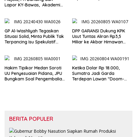
Persoalan Agraria
Lapor KY-Bawas, Akademisi:
Tidak Sejalan dengan Prinsip
KUHAP dan UU Kekuasaan
Kehakiman
GP Al-Washliyah Tegaskan
DPP GARANSI Dukung KPK
Situasi Solid, Minta Publik Tak
Usut Tuntas Aliran Rp3,5
Terpancing Isu Spekulatif
Miliar ke Akbar Himawan
Pergantian Kapolri
Buchari
Hakim Tipikor Medan Soroti
Ketika Dolar Rp 18.000,
UU Penyesuaian Pidana, JPU
Sumatra Jadi Garda
Bungkam Soal Pengembalian
Terdepan Lawan “Doom-
Uang Hendra
Loop”
BERITA POPULER