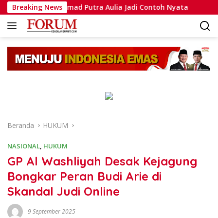
Langsung
, Bripda Muhammad Putra Aulia Jadi Contoh Nyata
Breaking News
Dans
ke
konten
Beranda
HUKUM
NASIONAL
,
HUKUM
GP Al Washliyah Desak Kejagung
Bongkar Peran Budi Arie di
Skandal Judi Online
9 September 2025