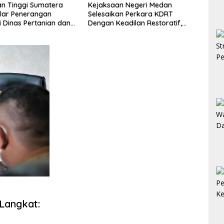
an Negeri Medan
Hakim Tipikor Medan Soroti UU
Kajat
an Perkara KDRT
Penyesuaian Pidana, JPU
Audi
eadilan Restoratif,
Bungkam Soal Pengembalian
Pera
tri Kembali Bersatu
Uang Hendra
Harmonisasi
angga
 Langkat: