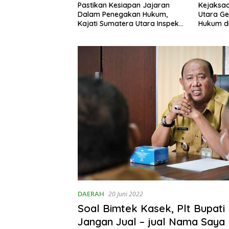
siapan Jajaran
Kejaksaan Tinggi Sumatera
Kejaksa
gakan Hukum,
Utara Gelar Penerangan
Selesaik
era Utara Inspeksi
Hukum di Dinas Pertanian dan
Dengan K
Negeri Medan
Ketahanan Pangan
Suami Is
Merajut 
Rumaht
DAERAH
20 Juni 2022
Soal Bimtek Kasek, Plt Bupati
Jangan Jual – jual Nama Saya