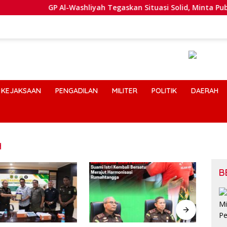
GP Al-Washliyah Tegaskan Situasi Solid, Minta Publik Tak Te
KEJAKSAAN
PENGADILAN
MILITER
POLITIK
DAERAH
H
B