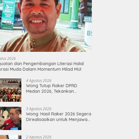
stus 2026
uatan dan Pengembangan Literasi Halal
erasi Muda Dalam Momentum Milad MUI
4 Agustus 2026
Wong Tutup Raker DPRD
Medan 2026, Tekankan
Program Kerja 2027 Harus
Berdampak Nyata bagi
Masyarakat
3 Agustus 2026
Wong: Hasil Raker 2026 Segera
Direalisasikan untuk Menjawab
Keluhan Masyarakat
2 Agustus 2026