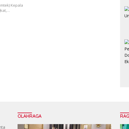
imtek) Kepala
gkat,…
OLAHRAGA
RA