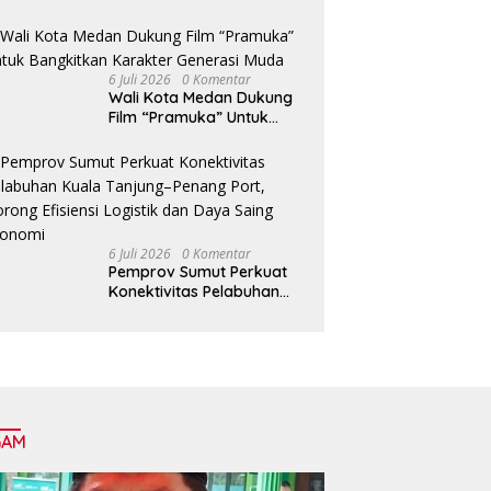
Tingkatkan Fasilitas serta
Kesejahteraan Lansia di
PSLU Binjai
6 Juli 2026
0 Komentar
Wali Kota Medan Dukung
Film “Pramuka” Untuk
Bangkitkan Karakter
Generasi Muda
6 Juli 2026
0 Komentar
Pemprov Sumut Perkuat
Konektivitas Pelabuhan
Kuala Tanjung–Penang
Port, Dorong Efisiensi
Logistik dan Daya Saing
Ekonomi
GAM