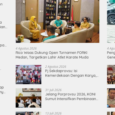
ta
ian
epan
4 Agustus 2026
4 Agu
Rico Waas Dukung Open Turnamen FORKI
Peng
Medan, Targetkan Lahir Atlet Karate Muda
Gen
2 Agustus 2026
Pj Sekdaprovsu: Isi
Kemerdekaan Dengan Karya,
Prestasi, dan Semangat
Persatuan
kap
31 Juli 2026
ny
Jelang Porprovsu 2026, KONI
nkan
Sumut Intensifkan Pembinaan
Atlet
13 Juli 2026