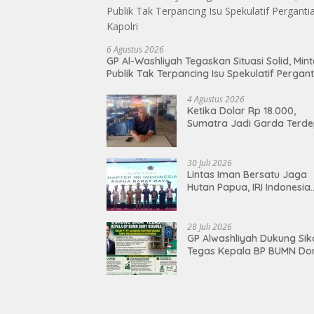
6 Agustus 2026
GP Al-Washliyah Tegaskan Situasi Solid, Min
Publik Tak Terpancing Isu Spekulatif Pergant
Kapolri
4 Agustus 2026
Ketika Dolar Rp 18.000,
Sumatra Jadi Garda Terd
Lawan “Doom-Loop”
30 Juli 2026
Lintas Iman Bersatu Jaga
Hutan Papua, IRI Indonesia
Resmikan Chapter Papua
Barat Daya
28 Juli 2026
GP Alwashliyah Dukung Si
Tegas Kepala BP BUMN Do
Oskaria: Desak PT PP Jala
Restrukturisasi Tanpa
Mengorbankan Karyawan