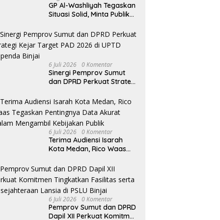
i Sumatera Utara Terima
Tegakkan Putusan Inkracht,
T
GP Al-Washliyah Tegaskan
ensi Badan Pembentukan
Kejari Asahan Musnahkan
d
Situasi Solid, Minta Publik
turan Daerah DPRD Sumut
Barang Bukti dari 120 Perkara
M
Tak Terpancing Isu
Spekulatif Pergantian
Kapolri
6 Juli 2026
0 Komentar
Sinergi Pemprov Sumut
dan DPRD Perkuat Strategi
Kejar Target PAD 2026 di
UPTD Pependa Binjai
6 Juli 2026
0 Komentar
Terima Audiensi Isarah
Kota Medan, Rico Waas
Tegaskan Pentingnya Data
Akurat Dalam Mengambil
Kebijakan Publik
6 Juli 2026
0 Komentar
Pemprov Sumut dan DPRD
Dapil XII Perkuat Komitmen